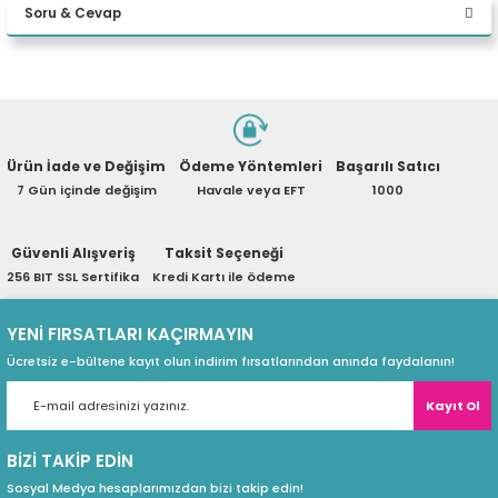
Soru & Cevap
eri
Yorum Yaz
Ürün hakkında henüz soru sorulmamış.
(PSU)
Ürün İade ve Değişim
Ödeme Yöntemleri
Başarılı Satıcı
Soru Sor
7 Gün içinde değişim
Havale veya EFT
1000
Güvenli Alışveriş
Taksit Seçeneği
256 BIT SSL Sertifika
Kredi Kartı ile ödeme
NOT:** Kasa içerisindeki
YENİ FIRSATLARI KAÇIRMAYIN
bileşenler (stok fanlar hariç)
Ücretsiz e-bültene kayıt olun indirim fırsatlarından anında faydalanın!
ürüne dahil değildir.
Kayıt Ol
TUF Gaming GT502 PLUS
BİZİ TAKİP EDİN
Sosyal Medya hesaplarımızdan bizi takip edin!