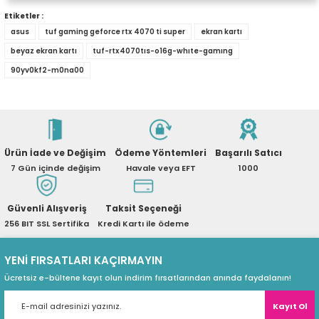
Yorum Yaz
eri
Etiketler :
asus
tuf gaming geforce rtx 4070 ti super
ekran kartı
Ürün hakkında henüz soru sorulmamış.
beyaz ekran kartı
tuf-rtx4070tıs-o16g-whıte-gamıng
90yv0kf2-m0na00
(PSU)
Soru Sor
Ürün İade ve Değişim
Ödeme Yöntemleri
Başarılı Satıcı
7 Gün içinde değişim
Havale veya EFT
1000
Güvenli Alışveriş
Taksit Seçeneği
256 BIT SSL Sertifika
Kredi Kartı ile ödeme
YENİ FIRSATLARI KAÇIRMAYIN
Ücretsiz e-bültene kayıt olun indirim fırsatlarından anında faydalanın!
Kayıt Ol