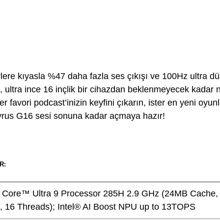
lere kıyasla %47 daha fazla ses çıkışı ve 100Hz ultra d
, ultra ince 16 inçlik bir cihazdan beklenmeyecek kadar n
er favori podcast’inizin keyfini çıkarın, ister en yeni oyu
rus G16 sesi sonuna kadar açmaya hazır!
R:
® Core™ Ultra 9 Processor 285H 2.9 GHz (24MB Cache, 
, 16 Threads); Intel® AI Boost NPU up to 13TOPS