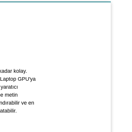
kadar kolay.
 Laptop GPU'ya
yaratıcı
ce metin
dırabilir ve en
tabilir.