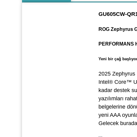
GU605CW-QR1
ROG Zephyrus 
PERFORMANS 
Yeni bir çağ başlıyor
2025 Zephyrus G
Intel® Core™ U
kadar destek sun
yazılımları raha
belgelerine dönü
yeni AAA oyunla
Gelecek burada