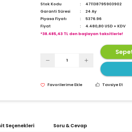
Stok Kodu
471138795903902
Garanti Süresi
24 Ay
Piyasa Fiyatı
5376.96
Fiyat
4.480,80 USD + KDV
*38.485,43 TL den başlayan taksitlerle!
Sepet
Tavsiye Et
it Seçenekleri
Soru & Cevap