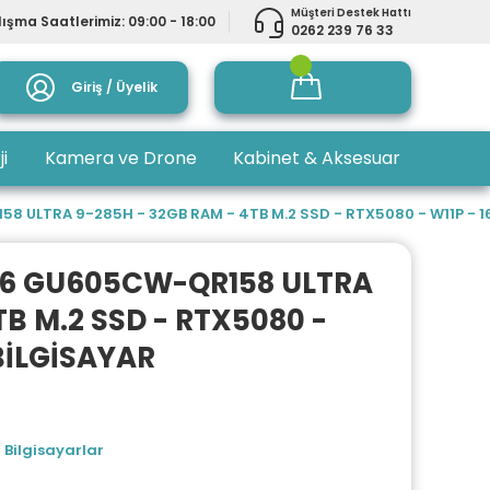
Müşteri Destek Hattı
ışma Saatlerimiz: 09:00 - 18:00
0262 239 76 33
Giriş / Üyelik
ji
Kamera ve Drone
Kabinet & Aksesuar
ULTRA 9-285H - 32GB RAM - 4TB M.2 SSD - RTX5080 - W11P - 16'
16 GU605CW-QR158 ULTRA
TB M.2 SSD - RTX5080 -
 BİLGİSAYAR
 Bilgisayarlar