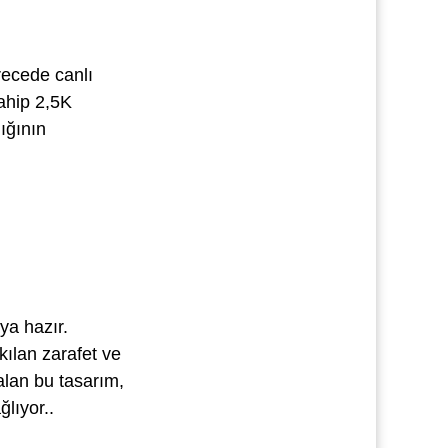
recede canlı
ahip 2,5K
ığının
ya hazır.
ılan zarafet ve
alan bu tasarım,
ğlıyor..