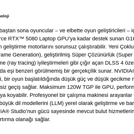
oloji
ştan sona oyuncular – ve elbette oyun geliştiricileri – iç
ce RTX™ 5080 Laptop GPU’ya kadar destek sunan G16
 geliştirme motorlarını sorunsuz çalıştırabilir. Yeni Çok
Frame Generation), geliştirilmiş Süper Çözünürlük (Super
me (ray tracing) iyileştirmeleri gibi çığır açan DLSS 4 özell
da eşi benzeri görülmemiş bir gerçekçilik sunar. NVIDI
, bir oyun başlatıldığında düşük güç ve düşük gecikme 
tisiz geçiş sağlar. Maksimum 120W TGP ile GPU, perfor
ya koyabilir. Profesyonel bir çalışma makinesi arayanlar i
üyük dil modellerini (LLM) yerel olarak geliştirme ve ba
IA® Studio’nun gücü sayesinde mevcut bulut hizmetleri
rtırma olanağı sağlar.