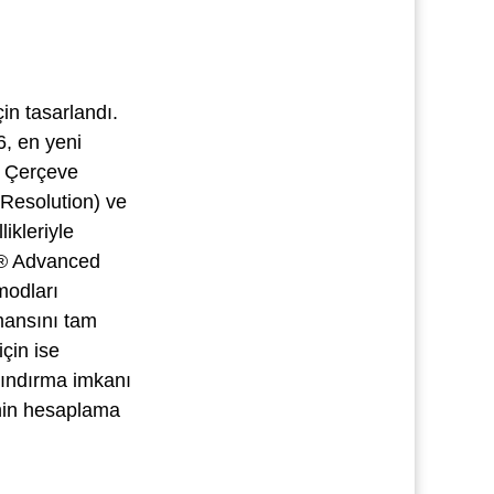
in tasarlandı.
, en yeni
lu Çerçeve
 Resolution) ve
ikleriyle
A® Advanced
modları
mansını tam
çin ise
rındırma imkanı
nin hesaplama