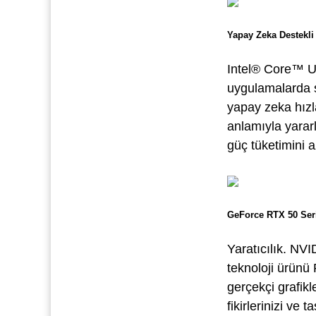
Yapay Zeka Destekl
Intel® Core™ Ult
uygulamalarda so
yapay zeka hızla
anlamıyla yararl
güç tüketimini 
GeForce RTX 50 Seri
Yaratıcılık. NV
teknoloji ürünü 
gerçekçi grafik
fikirlerinizi v