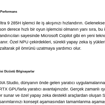
i Performans
ra 9 285H işlemci ile iş akışınızı hızlandırın. Geleneks
n derece hızlı bir oyun işlemcisi olmanın yanı sıra, bu i
ndırıcıları sayesinde Microsoft Copilot gibi en yeni tekn
anır. Özel NPU çekirdekleri, sürekli yapay zeka iş yükleri 
azaltarak pil ömrünü uzatmaya yardımcı olur.
si Dizüstü Bilgisayarlar
IDIA Studio, dünyanın önde gelen yaratıcı uygulamaların
RTX GPU'larla yaratıcı avantajınızdır. Gerçek zamanlı ış
ler sunar ve özel yapay zeka destekli araçlardan oluşan S
e tasarımlarınızı konsept aşamasından tamamlanma aşam