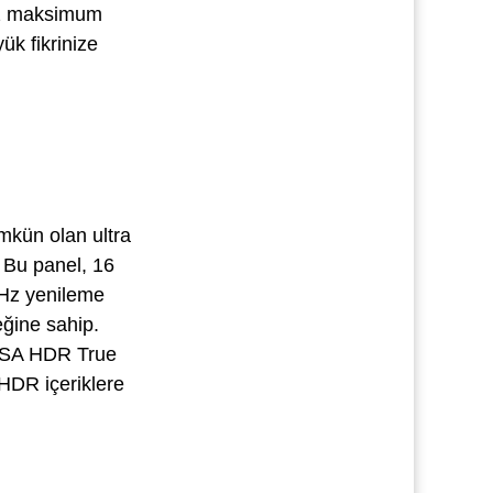
iniz maksimum
ük fikrinize
mkün olan ultra
. Bu panel, 16
0Hz yenileme
eğine sahip.
VESA HDR True
 HDR içeriklere