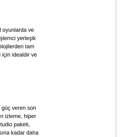
el oyunlarda ve
şlemci yerleşik
olojilerden tam
için idealdir ve
a güç veren son
ın izleme, hiper
tudio paketi,
asına kadar daha