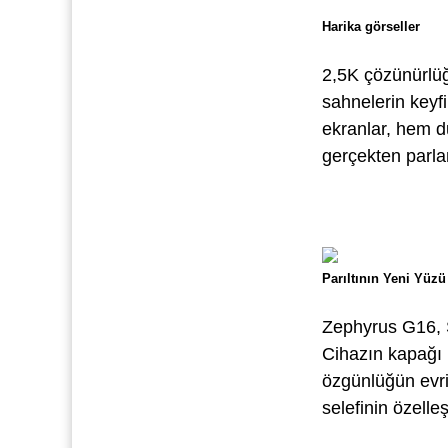
Harika görseller
2,5K çözünürlü
sahnelerin keyf
ekranlar, hem d
gerçekten parla
Parıltının Yeni Yüzü
Zephyrus G16, S
Cihazın kapağı 
özgünlüğün evri
selefinin özelleş