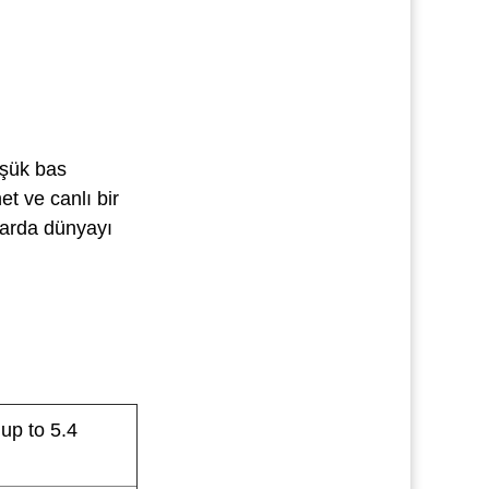
üşük bas
et ve canlı bir
nlarda dünyayı
up to 5.4