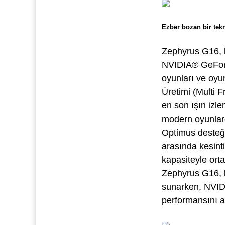
Ezber bozan bir tekn
Zephyrus G16, ba
NVIDIA® GeFor
oyunları ve oyun
Üretimi (Multi 
en son ışın izle
modern oyunlar
Optimus desteği
arasında kesin
kapasiteyle orta
Zephyrus G16, b
sunarken, NVID
performansını a