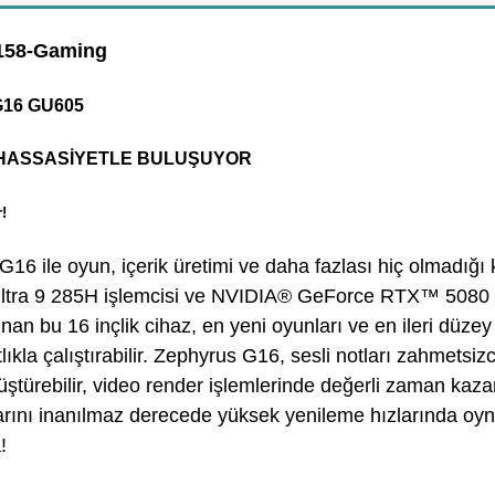
58-Gaming
G16 GU605
HASSASİYETLE BULUŞUYOR
!
16 ile oyun, içerik üretimi ve daha fazlası hiç olmadığı 
ltra 9 285H işlemcisi ve NVIDIA® GeForce RTX™ 5080
an bu 16 inçlik cihaz, en yeni oyunları ve en ileri düzey 
tlıkla çalıştırabilir. Zephyrus G16, sesli notları zahmetsiz
ştürebilir, video render işlemlerinde değerli zaman kazan
rını inanılmaz derecede yüksek yenileme hızlarında oyna
!