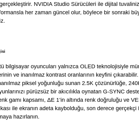
e gerçekleştirir. NVIDIA Studio Sürücüleri ile dijital tuval
rformansla her zaman güncel olur, böylece bir sonraki büy
iz.
isi
ü bilgisayar oyuncuları yalnızca OLED teknolojisiyle mü
lerinin ve inanılmaz kontrast oranlarının keyfini çıkarabilir
inanılmaz piksel yoğunluğu sunan 2.5K çözünürlüğe, 24
yunlarınızı pürüzsüz bir akıcılıkla oynatan G-SYNC dest
nk gamı kapsamı, ΔE 1’in altında renk doğruluğu ve 
fikası ile ekranın adeta kaybolduğu, son derece gerçekçi
rmaya hazırlanın.