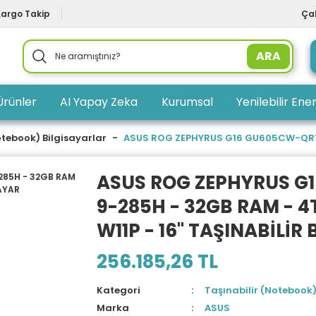
Kargo Takip
Çal
ARA
Ürünler
AI Yapay Zeka
Kurumsal
Yenilebilir Ener
otebook) Bilgisayarlar
ASUS ROG ZEPHYRUS G16 GU605CW-QR158 
ASUS ROG ZEPHYRUS G
9-285H - 32GB RAM - 4
W11P - 16'' TAŞINABİLİR
256.185,26 TL
Kategori
Taşınabilir (Notebook)
Marka
ASUS