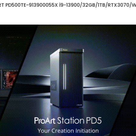
T PD500TE-913900055X İ9-13900/32GB/1TB/RTX3070/W