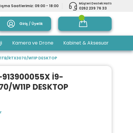
Müşteri Destek Hattı
ışma Saatlerimiz: 09:00 - 18:00
0262 239 76 33
Giriş / Üyelik
ji
Kamera ve Drone
Kabinet & Aksesuar
1TB/RTX3070/W11P DESKTOP
913900055X İ9-
70/W11P DESKTOP
r