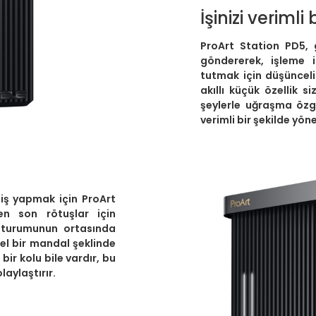
İşinizi verimli
ProArt Station PD5,
göndererek, işleme 
tutmak için düşünceli 
akıllı küçük özellik 
şeylerle uğraşma özgü
verimli bir şekilde yö
çiş yapmak için ProArt
n son rötuşlar için
 oturumunun ortasında
sel bir mandal şeklinde
bir kolu bile vardır, bu
laylaştırır.