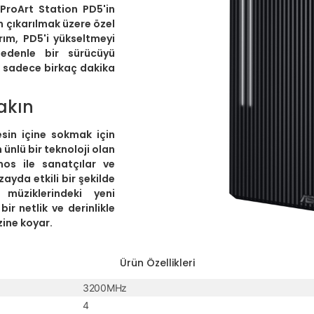
ProArt Station PD5'in
n çıkarılmak üzere özel
ım, PD5'i yükseltmeyi
edenle bir sürücüyü
k sadece birkaç dakika
akın
sin içine sokmak için
ünlü bir teknoloji olan
mos ile sanatçılar ve
ayda etkili bir şekilde
 müziklerindeki yeni
bir netlik ve derinlikle
zine koyar.
Ürün Özellikleri
3200MHz
4