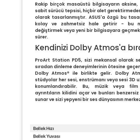
Rakip birçok masaüstü bilgisayarın aksine, 
sabit sürücü tepsisi, hiçbir alet gerektirmede
olarak tasarlanmıştır. ASUS'a özgü bu tasar
kolay ve zahmetsiz hale getirir - bu n
değiştirmek veya yeni bir bilgisayara geçme
sürer.
Kendinizi Dolby Atmos'a bır
ProArt Station PD5, sizi mekansal olarak se
sıradan dinleme deneyimlerinin ötesine geçen 
Dolby Atmos® ile birlikte gelir. Dolby At
stüdyolar her sesi, enstrümanı veya sesi 3D uz
konumlandırabilir. Bu, müzik veya film
ayrıntıların kilidini açar ve bunları benzersiz 
sunar ve sizi yepyeni bir ses dünyasının merke
Bellek Hızı
Bellek Yuvası