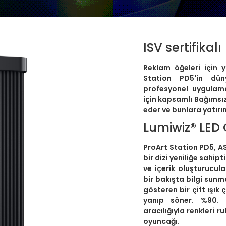
ISV sertifikalı
Reklam öğeleri için 
Station PD5'in dün
profesyonel uygulama
için kapsamlı Bağımsız 
eder ve bunlara yatırı
Lumiwiz® LED 
ProArt Station PD5, A
bir dizi yeniliğe sahipt
ve içerik oluşturucul
bir bakışta bilgi sun
gösteren bir çift ışık
yanıp söner. %90. 
aracılığıyla renkleri 
oyuncağı.