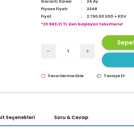
Garanti Süresi
24 Ay
Piyasa Fiyatı
3348
Fiyat
2.790,00 USD + KDV
*23.963,21 TL den başlayan taksitlerle!
Sepet
Tavsiye Et
it Seçenekleri
Soru & Cevap