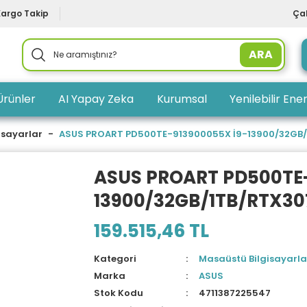
Kargo Takip
Çal
ARA
Ürünler
AI Yapay Zeka
Kurumsal
Yenilebilir Ener
isayarlar
ASUS PROART PD500TE-913900055X İ9-13900/32GB/
ASUS PROART PD500TE-
13900/32GB/1TB/RTX30
159.515,46 TL
Kategori
Masaüstü Bilgisayarla
Marka
ASUS
Stok Kodu
4711387225547