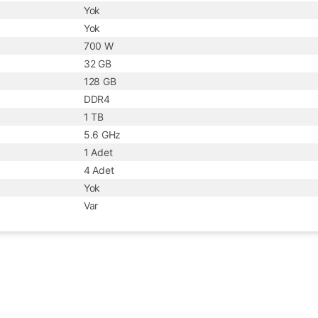
Yok
Yok
700 W
32 GB
128 GB
DDR4
1 TB
5.6 GHz
1 Adet
4 Adet
Yok
Var
Ürün hakkında henüz soru sorulmamış.
Bu ürüne ilk yorumu siz yapın!