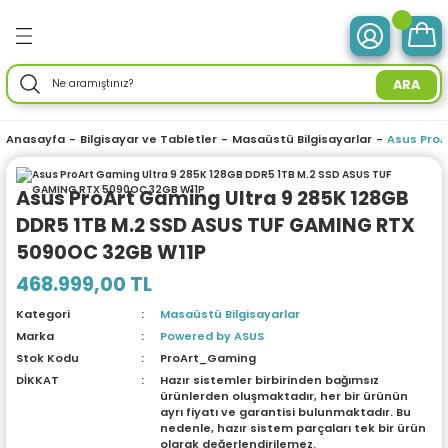
Geri Dön
Geri Dön
Geri Dön
Geri Dön
Geri Dön
Geri Dön
Geri Dön
Geri Dön
Geri Dön
Geri Dön
Geri Dön
Geri Dön
Geri Dön
ve Tabletler
 Birimleri
im Ürünleri
mleri
 Drone
r Enerji
ektroniği
Aksesuarları
rünler
ler
Aksesuar
ARA
otebook) Bilgisayarlar
leri
ksiyonlu
neleri
ç İstasyonları
ar
sesuarları
ri
ı
ü Bilgisayar
ım Üniteleri
Anasayfa
Bilgisayar ve Tabletler
Masaüstü Bilgisayarlar
Asus ProA
isayarlar
ksiyonlu
ar
ve Tablet Aksesuarları
l Ağ) Ürünleri
ör
ma
Asus ProArt Gaming Ultra 9 285K 128GB
DDR5 1TB M.2 SSD ASUS TUF GAMING RTX
O) Bilgisayar
uğu
nksiyonlu
Yedek Parça
efonlar
ri
ksesuarları
enlik Yaz.
i
5090OC 32GB W11P
emeleri
nksiyonlu
a
ma Makineleri
daptörler
eri
468.999,00 TL
Kategori
Masaüstü Bilgisayarlar
esuarları
r
me & Depolama
Marka
Powered by ASUS
Stok Kodu
ProArt_Gaming
sesuarları
noloji
 Mikrofonlar
rünleri
DİKKAT
Hazır sistemler birbirinden bağımsız
ürünlerden oluşmaktadır, her bir ürünün
ayrı fiyatı ve garantisi bulunmaktadır. Bu
a
 Makinesi
azları
maları
nedenle, hazır sistem parçaları tek bir ürün
olarak değerlendirilemez.