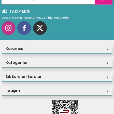
ASUS ROG Thor 1000P2 Gaming
Güç Kaynağı
V2 1000W 80+ P
BİZİ TAKİP EDİN
Sosyal Medya hesaplarımızdan bizi takip edin!
İşletim Sistem
Windows 11 Pro
Kurumsal
Kategoriler
Sık Sorulan Sorular
İletişim