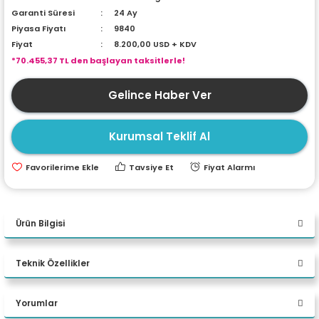
Garanti Süresi
24 Ay
ri
ları
Piyasa Fiyatı
9840
Fiyat
8.200,00 USD + KDV
*70.455,37 TL den başlayan taksitlerle!
r
ri
Gelince Haber Ver
ı
e Akseuarları
Kurumsal Teklif Al
e Ürünleri
Tavsiye Et
Fiyat Alarmı
ri
Ürün Bilgisi
ikrofonlar
Asus ProArt Gaming Ultra 9
ri
Teknik Özellikler
285K 128GB DDR5 1TB M.2 SSD
ASUS TUF GAMING RTX 5090OC
Yorumlar
Intel Core Ultra 9 285K 3.7 GHz -