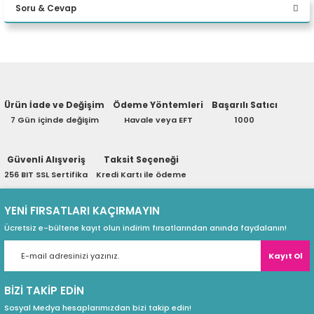
Soru & Cevap
eri
Yorum Yaz
Ürün hakkında henüz soru sorulmamış.
(PSU)
Ürün İade ve Değişim
Ödeme Yöntemleri
Başarılı Satıcı
Soru Sor
7 Gün içinde değişim
Havale veya EFT
1000
Güvenli Alışveriş
Taksit Seçeneği
256 BIT SSL Sertifika
Kredi Kartı ile ödeme
YENİ FIRSATLARI KAÇIRMAYIN
Ücretsiz e-bültene kayıt olun indirim fırsatlarından anında faydalanın!
Kayıt Ol
BİZİ TAKİP EDİN
Sosyal Medya hesaplarımızdan bizi takip edin!