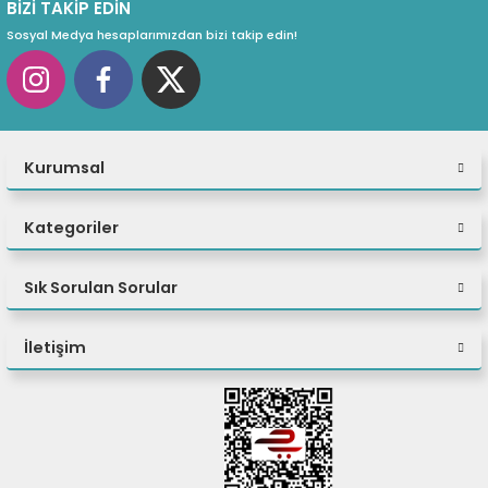
BİZİ TAKİP EDİN
Sosyal Medya hesaplarımızdan bizi takip edin!
Kurumsal
Kategoriler
Sık Sorulan Sorular
İletişim
Olağanüstü Değer ve
Performans
ASUS ExpertCenter P500 Mini Tower, yüksek
performanslı, kurumsal düzeyde güvenlik ve ticari