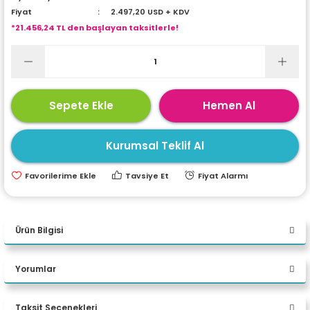
Fiyat
2.497,20 USD + KDV
ri
ları
*21.456,24 TL den başlayan taksitlerle!
r
ri
Sepete Ekle
Hemen Al
ı
e Akseuarları
Kurumsal Teklif Al
e Ürünleri
Tavsiye Et
Fiyat Alarmı
ri
ikrofonlar
Ürün Bilgisi
ri
Asus ExpertCenter P500MV-
Yorumlar
C724016512B0D Core 7 240H
Taksit Seçenekleri