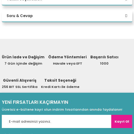
32 GB DDR5 512 GB M.2 SSD RTX
eri
Bu ürüne ilk yorumu siz yapın!
PRO 2000 BLACKWELL 16GB
Soru & Cevap
W11P Desktop
Yorum Yaz
(PSU)
Ürün hakkında henüz soru sorulmamış.
Ürün İade ve Değişim
Ödeme Yöntemleri
Başarılı Satıcı
Soru Sor
7 Gün içinde değişim
Havale veya EFT
1000
Güvenli Alışveriş
Taksit Seçeneği
256 BIT SSL Sertifika
Kredi Kartı ile ödeme
YENİ FIRSATLARI KAÇIRMAYIN
Ücretsiz e-bültene kayıt olun indirim fırsatlarından anında faydalanın!
Kayıt Ol