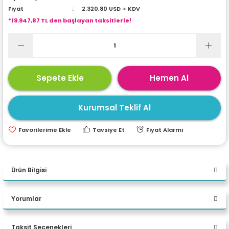
Fiyat
2.320,80 USD + KDV
ri
ları
*19.947,87 TL den başlayan taksitlerle!
r
ri
Sepete Ekle
Hemen Al
ı
e Akseuarları
Kurumsal Teklif Al
e Ürünleri
Tavsiye Et
Fiyat Alarmı
ri
ikrofonlar
Ürün Bilgisi
ri
Asus ExpertCenter P500MV-
Yorumlar
C724016512B0D Core 7 240H
Taksit Seçenekleri