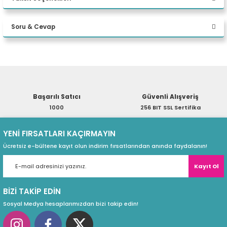
32 GB DDR5 512 GB M.2 SSD RTX
eri
Bu ürüne ilk yorumu siz yapın!
A2000 ADA 16GB W11P Desktop
Soru & Cevap
Yorum Yaz
(PSU)
Ürün hakkında henüz soru sorulmamış.
Başarılı Satıcı
Güvenli Alışveriş
Soru Sor
1000
256 BIT SSL Sertifika
YENİ FIRSATLARI KAÇIRMAYIN
Ücretsiz e-bültene kayıt olun indirim fırsatlarından anında faydalanın!
Kayıt Ol
BİZİ TAKİP EDİN
Sosyal Medya hesaplarımızdan bizi takip edin!