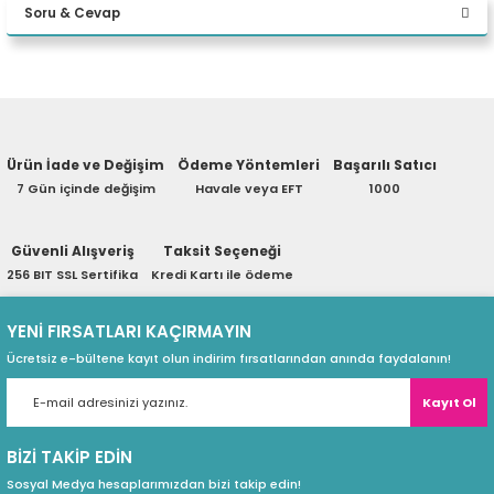
Soru & Cevap
eri
Yorum Yaz
Ürün hakkında henüz soru sorulmamış.
(PSU)
Ürün İade ve Değişim
Ödeme Yöntemleri
Başarılı Satıcı
Soru Sor
7 Gün içinde değişim
Havale veya EFT
1000
Güvenli Alışveriş
Taksit Seçeneği
256 BIT SSL Sertifika
Kredi Kartı ile ödeme
YENİ FIRSATLARI KAÇIRMAYIN
Ücretsiz e-bültene kayıt olun indirim fırsatlarından anında faydalanın!
Kayıt Ol
BİZİ TAKİP EDİN
Sosyal Medya hesaplarımızdan bizi takip edin!