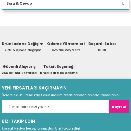
Soru & Cevap
eri
Yorum Yaz
Ürün hakkında henüz soru sorulmamış.
(PSU)
Ürün İade ve Değişim
Ödeme Yöntemleri
Başarılı Satıcı
Soru Sor
7 Gün içinde değişim
Havale veya EFT
1000
Güvenli Alışveriş
Taksit Seçeneği
256 BIT SSL Sertifika
Kredi Kartı ile ödeme
YENİ FIRSATLARI KAÇIRMAYIN
Ücretsiz e-bültene kayıt olun indirim fırsatlarından anında faydalanın!
Kayıt Ol
BİZİ TAKİP EDİN
Sosyal Medya hesaplarımızdan bizi takip edin!