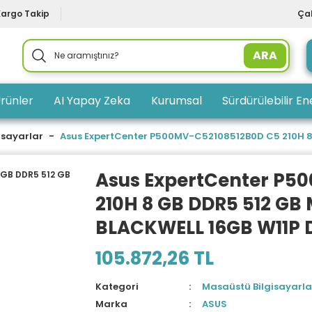
Kargo Takip
Çal
ARA
rünler
AI Yapay Zeka
Kurumsal
Sürdürülebilir Ene
isayarlar
Asus ExpertCenter P500MV-C52108512B0D C5 210H 8 
Asus ExpertCenter P5
210H 8 GB DDR5 512 GB
BLACKWELL 16GB W11P 
105.872,26 TL
Kategori
Masaüstü Bilgisayarla
Marka
ASUS