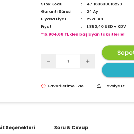
Stok Kodu
471163630016223
Garanti Süresi
24 Ay
Piyasa Fiyatı
2220.48
Fiyat
1.850,40 USD + KDV
*15.904,66 TL den başlayan taksitlerle!
Sepet
Tavsiye Et
it Seçenekleri
Soru & Cevap