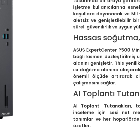
tasarımda bir araya getirere
işletme kullanıcılarına esne
koşullara dayanacak ve MIL-
aletsiz ve genişletilebilir b
süreli güvenilirlik ve uygun y
Hassas soğutma
ASUS ExpertCenter P500 Mini 
bağlı kısmen düzleştirilmiş
alanını genişletir. This yenil
ısı dağıtma alanına ulaşarak
önemli ölçüde artırarak ci
çalışmasını sağlar.
AI Toplantı Tutan
AI Toplantı Tutanakları, t
inceleme için sesi net me
tanımlar ve her hoparlörde
özetler.