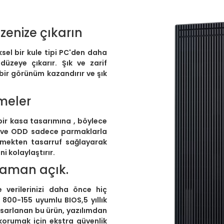
zenize çıkarın
sel bir kule tipi PC'den daha
düzeye çıkarır. Şık ve zarif
bir görünüm kazandırır ve şık
meler
bir kasa tasarımına , böylece
DD ve ODD sadece parmaklarla
emekten tasarruf sağlayarak
ni kolaylaştırır.
zaman açık.
e verilerinizi daha önce hiç
P 800-155 uyumlu BIOS,5 yıllık
asarlanan bu ürün, yazılımdan
 korumak için ekstra güvenlik