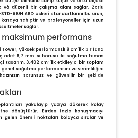
k bütçe bilincine sahip küçük ve orta ölçekli
k và düzenli bir çalışma alanı sağlar. Zorlu
STD-810H ABD askeri standartlarını1bu ürün,
ir kasaya sahiptir ve profesyoneller için uzun
ükseltmeler sağlar.
, maksimum performans
Tower, yüksek performanslı 9 cm'lik bir fana
 üç adet 6,7 mm ısı borusu ile soğutma temas
ikçi tasarım, 3.402 cm²'lik etkileyici bir toplam
 genel soğutma performansını ve verimliliğini
hazınızın sorunsuz ve güvenilir bir şekilde
akları
oplantıları yakalayıp yazıya dökerek kolay
tne dönüştürür. Birden fazla konuşmacıyı
n gelen önemli noktaları kolayca sıralar ve