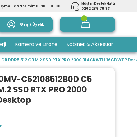
Müşteri Destek Hattı
ışma Saatlerimiz: 09:00 - 18:00
0262 239 76 33
Giriş / Üyelik
rji
Kamera ve Drone
Kabinet & Aksesuar
GB DDR5 512 GB M.2 SSD RTX PRO 2000 BLACKWELL 16GB W11P Des
00MV-C52108512B0D C5
 M.2 SSD RTX PRO 2000
Desktop
r