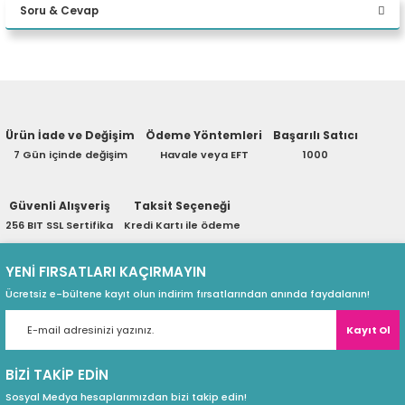
Soru & Cevap
eri
Yorum Yaz
Ürün hakkında henüz soru sorulmamış.
(PSU)
Ürün İade ve Değişim
Ödeme Yöntemleri
Başarılı Satıcı
Soru Sor
7 Gün içinde değişim
Havale veya EFT
1000
Güvenli Alışveriş
Taksit Seçeneği
256 BIT SSL Sertifika
Kredi Kartı ile ödeme
YENİ FIRSATLARI KAÇIRMAYIN
Ücretsiz e-bültene kayıt olun indirim fırsatlarından anında faydalanın!
Kayıt Ol
BİZİ TAKİP EDİN
Sosyal Medya hesaplarımızdan bizi takip edin!