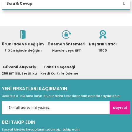
Soru & Cevap
eri
Yorum Yaz
Ürün hakkında henüz soru sorulmamış.
(PSU)
Ürün İade ve Değişim
Ödeme Yöntemleri
Başarılı Satıcı
Soru Sor
7 Gün içinde değişim
Havale veya EFT
1000
Güvenli Alışveriş
Taksit Seçeneği
256 BIT SSL Sertifika
Kredi Kartı ile ödeme
YENİ FIRSATLARI KAÇIRMAYIN
Ücretsiz e-bültene kayıt olun indirim fırsatlarından anında faydalanın!
Kayıt Ol
BİZİ TAKİP EDİN
Sosyal Medya hesaplarımızdan bizi takip edin!