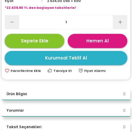
Fiyat
2.634,00 USD + KDV
ri
ları
*22.639,90 TL den başlayan taksitlerle!
r
ri
Sepete Ekle
Hemen Al
ı
e Akseuarları
Kurumsal Teklif Al
e Ürünleri
Tavsiye Et
Fiyat Alarmı
ri
ikrofonlar
Ürün Bilgisi
ri
Asus ExpertCenter P500MV-
Yorumlar
C52108512B0D C5 210H 64 GB
DDR5 512 GB M.2 SSD RTX
Taksit Seçenekleri