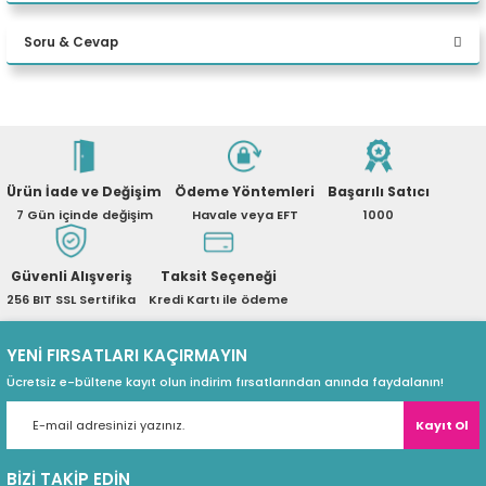
Bu ürüne ilk yorumu siz yapın!
A2000 ADA 16GB W11P Desktop
eri
Soru & Cevap
Yorum Yaz
(PSU)
Ürün hakkında henüz soru sorulmamış.
Ürün İade ve Değişim
Ödeme Yöntemleri
Başarılı Satıcı
Soru Sor
7 Gün içinde değişim
Havale veya EFT
1000
Güvenli Alışveriş
Taksit Seçeneği
256 BIT SSL Sertifika
Kredi Kartı ile ödeme
YENİ FIRSATLARI KAÇIRMAYIN
Ücretsiz e-bültene kayıt olun indirim fırsatlarından anında faydalanın!
Kayıt Ol
BİZİ TAKİP EDİN