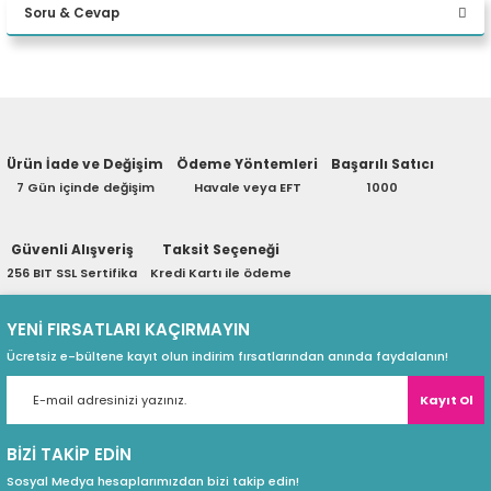
Soru & Cevap
eri
Yorum Yaz
Ürün hakkında henüz soru sorulmamış.
(PSU)
Ürün İade ve Değişim
Ödeme Yöntemleri
Başarılı Satıcı
Soru Sor
7 Gün içinde değişim
Havale veya EFT
1000
Güvenli Alışveriş
Taksit Seçeneği
256 BIT SSL Sertifika
Kredi Kartı ile ödeme
YENİ FIRSATLARI KAÇIRMAYIN
Ücretsiz e-bültene kayıt olun indirim fırsatlarından anında faydalanın!
Kayıt Ol
BİZİ TAKİP EDİN
Sosyal Medya hesaplarımızdan bizi takip edin!