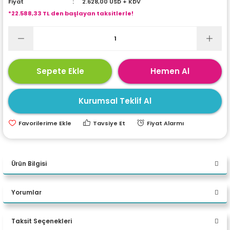
Fiyat
2.628,00 USD + KDV
ri
ları
*22.588,33 TL den başlayan taksitlerle!
r
ri
Sepete Ekle
Hemen Al
ı
e Akseuarları
Kurumsal Teklif Al
e Ürünleri
Tavsiye Et
Fiyat Alarmı
ri
ikrofonlar
Ürün Bilgisi
ri
Asus ExpertCenter P500MV-
Yorumlar
C52108512B0D C5 210H 16 GB
DDR5 4 TB M.2 SSD RTX A2000
Taksit Seçenekleri