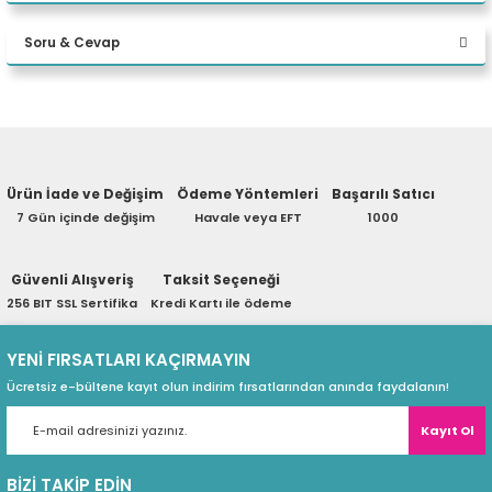
Bu ürüne ilk yorumu siz yapın!
ADA 16GB W11P Desktop
eri
Soru & Cevap
Yorum Yaz
(PSU)
Ürün hakkında henüz soru sorulmamış.
Ürün İade ve Değişim
Ödeme Yöntemleri
Başarılı Satıcı
Soru Sor
7 Gün içinde değişim
Havale veya EFT
1000
Güvenli Alışveriş
Taksit Seçeneği
256 BIT SSL Sertifika
Kredi Kartı ile ödeme
YENİ FIRSATLARI KAÇIRMAYIN
Ücretsiz e-bültene kayıt olun indirim fırsatlarından anında faydalanın!
Kayıt Ol
BİZİ TAKİP EDİN