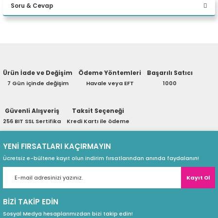
Soru & Cevap
eri
Yorum Yaz
Ürün hakkında henüz soru sorulmamış.
(PSU)
Ürün İade ve Değişim
Ödeme Yöntemleri
Başarılı Satıcı
Soru Sor
7 Gün içinde değişim
Havale veya EFT
1000
Güvenli Alışveriş
Taksit Seçeneği
256 BIT SSL Sertifika
Kredi Kartı ile ödeme
YENİ FIRSATLARI KAÇIRMAYIN
Ücretsiz e-bültene kayıt olun indirim fırsatlarından anında faydalanın!
Kayıt Ol
BİZİ TAKİP EDİN
Sosyal Medya hesaplarımızdan bizi takip edin!