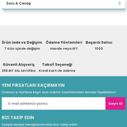
Soru & Cevap
Desktop
eri
Yorum Yaz
Ürün hakkında henüz soru sorulmamış.
(PSU)
Ürün İade ve Değişim
Ödeme Yöntemleri
Başarılı Satıcı
Soru Sor
7 Gün içinde değişim
Havale veya EFT
1000
Güvenli Alışveriş
Taksit Seçeneği
256 BIT SSL Sertifika
Kredi Kartı ile ödeme
YENİ FIRSATLARI KAÇIRMAYIN
Ücretsiz e-bültene kayıt olun indirim fırsatlarından anında faydalanın!
Kayıt Ol
BİZİ TAKİP EDİN
Sosyal Medya hesaplarımızdan bizi takip edin!