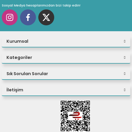
Sosyal Medya hesaplarımızdan bizi takip edin!
Kurumsal
Kategoriler
Sık Sorulan Sorular
İletişim
Olağanüstü Değer ve
Performans
ASUS ExpertCenter P500 Mini Tower, yüksek
performanslı, kurumsal düzeyde güvenlik ve ticari