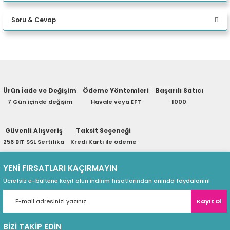
Bu ürüne ilk yorumu siz yapın!
SSD RTX A2000 ADA 16GB W11P
eri
Soru & Cevap
Desktop
Yorum Yaz
(PSU)
Ürün hakkında henüz soru sorulmamış.
Ürün İade ve Değişim
Ödeme Yöntemleri
Başarılı Satıcı
Soru Sor
7 Gün içinde değişim
Havale veya EFT
1000
Güvenli Alışveriş
Taksit Seçeneği
256 BIT SSL Sertifika
Kredi Kartı ile ödeme
YENİ FIRSATLARI KAÇIRMAYIN
Ücretsiz e-bültene kayıt olun indirim fırsatlarından anında faydalanın!
Kayıt Ol
BİZİ TAKİP EDİN