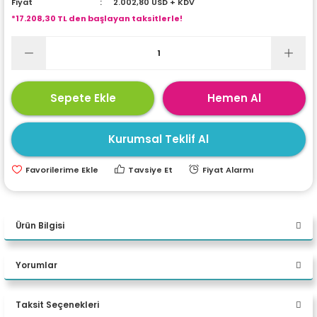
Fiyat
2.002,80 USD + KDV
ri
ları
*17.208,30 TL den başlayan taksitlerle!
r
ri
Sepete Ekle
Hemen Al
ı
e Akseuarları
Kurumsal Teklif Al
e Ürünleri
Tavsiye Et
Fiyat Alarmı
ri
ikrofonlar
Ürün Bilgisi
ri
Asus ExpertCenter P500
Yorumlar
P500MV-I513428512B0D i5
13420H 32 GB DDR5 512 GB M.2
Taksit Seçenekleri