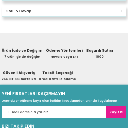
Bu ürüne ilk yorumu siz yapın!
SSD RTX A2000 ADA 16GB W11P
eri
Soru & Cevap
Desktop
Yorum Yaz
(PSU)
Ürün hakkında henüz soru sorulmamış.
Ürün İade ve Değişim
Ödeme Yöntemleri
Başarılı Satıcı
Soru Sor
7 Gün içinde değişim
Havale veya EFT
1000
Güvenli Alışveriş
Taksit Seçeneği
256 BIT SSL Sertifika
Kredi Kartı ile ödeme
YENİ FIRSATLARI KAÇIRMAYIN
Ücretsiz e-bültene kayıt olun indirim fırsatlarından anında faydalanın!
Kayıt Ol
BİZİ TAKİP EDİN