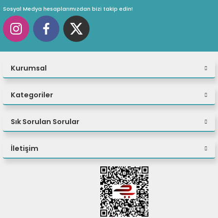
Sosyal Medya hesaplarımızdan bizi takip edin!
Kurumsal
Kategoriler
Sık Sorulan Sorular
İletişim
Olağanüstü Değer ve
Performans
ASUS ExpertCenter P500 Mini Tower, yüksek
performanslı, kurumsal düzeyde güvenlik ve ticari