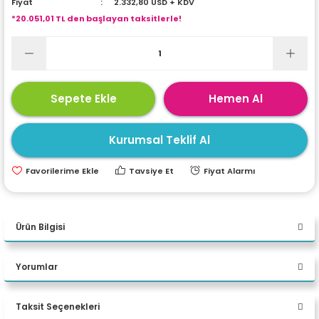
Fiyat
2.332,80 USD + KDV
ri
ları
*20.051,01 TL den başlayan taksitlerle!
r
ri
Sepete Ekle
Hemen Al
ı
e Akseuarları
Kurumsal Teklif Al
e Ürünleri
Tavsiye Et
Fiyat Alarmı
ri
ikrofonlar
Ürün Bilgisi
ri
Asus ExpertCenter P500
Yorumlar
P500MV-I513428512B0D i5
13420H 32 GB DDR5 2 TB M.2
Taksit Seçenekleri