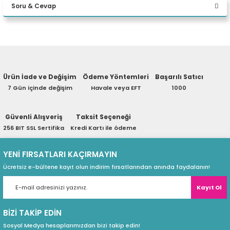
Soru & Cevap
eri
Yorum Yaz
Ürün hakkında henüz soru sorulmamış.
(PSU)
Ürün İade ve Değişim
Ödeme Yöntemleri
Başarılı Satıcı
Soru Sor
7 Gün içinde değişim
Havale veya EFT
1000
Güvenli Alışveriş
Taksit Seçeneği
256 BIT SSL Sertifika
Kredi Kartı ile ödeme
YENİ FIRSATLARI KAÇIRMAYIN
Ücretsiz e-bültene kayıt olun indirim fırsatlarından anında faydalanın!
Kayıt Ol
BİZİ TAKİP EDİN
Sosyal Medya hesaplarımızdan bizi takip edin!