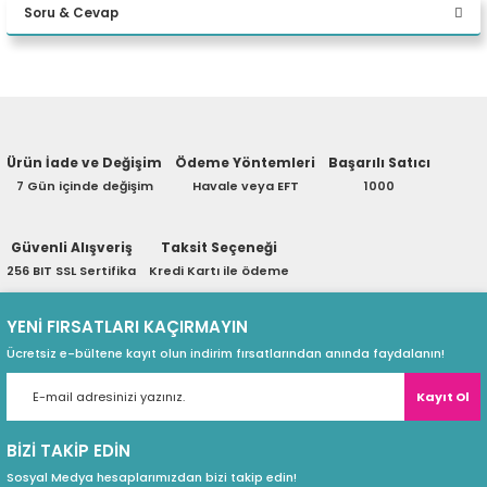
Soru & Cevap
eri
Yorum Yaz
Ürün hakkında henüz soru sorulmamış.
(PSU)
Ürün İade ve Değişim
Ödeme Yöntemleri
Başarılı Satıcı
Soru Sor
7 Gün içinde değişim
Havale veya EFT
1000
Güvenli Alışveriş
Taksit Seçeneği
256 BIT SSL Sertifika
Kredi Kartı ile ödeme
YENİ FIRSATLARI KAÇIRMAYIN
Ücretsiz e-bültene kayıt olun indirim fırsatlarından anında faydalanın!
Kayıt Ol
BİZİ TAKİP EDİN
Sosyal Medya hesaplarımızdan bizi takip edin!