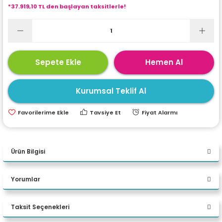
*37.919,10 TL den başlayan taksitlerle!
ri
ları
r
ri
Sepete Ekle
Hemen Al
ı
e Akseuarları
Kurumsal Teklif Al
e Ürünleri
Tavsiye Et
Fiyat Alarmı
ri
Ürün Bilgisi
ikrofonlar
Asus ExpertCenter D701MER-
Yorumlar
ri
7147003290 i7 14700 64 GB
DDR5 2 TB M.2 SSD RTX PRO
Taksit Seçenekleri
Bu ürüne ilk yorumu siz yapın!