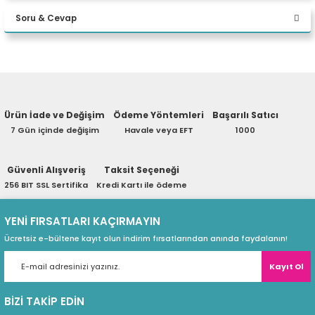
2000 BLACKWELL 16GB W11P
eri
Soru & Cevap
Desktop
Yorum Yaz
Ürün hakkında henüz soru sorulmamış.
(PSU)
Ürün İade ve Değişim
Ödeme Yöntemleri
Başarılı Satıcı
Soru Sor
7 Gün içinde değişim
Havale veya EFT
1000
Güvenli Alışveriş
Taksit Seçeneği
256 BIT SSL Sertifika
Kredi Kartı ile ödeme
YENİ FIRSATLARI KAÇIRMAYIN
Ücretsiz e-bültene kayıt olun indirim fırsatlarından anında faydalanın!
Kayıt Ol
BİZİ TAKİP EDİN