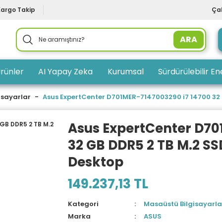
Kargo Takip
Çal
ARA
rünler
AI Yapay Zeka
Kurumsal
Sürdürülebilir Ene
isayarlar
Asus ExpertCenter D701MER-7147003290 i7 14700 32 
Asus ExpertCenter D70
32 GB DDR5 2 TB M.2 S
Desktop
149.237,13 TL
Kategori
Masaüstü Bilgisayarla
Marka
ASUS