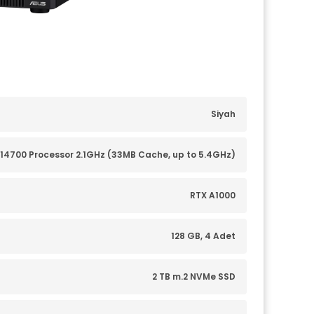
Siyah
-14700 Processor 2.1GHz (33MB Cache, up to 5.4GHz)
RTX A1000
128 GB, 4 Adet
2 TB m.2 NVMe SSD