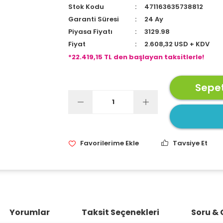
Stok Kodu
471163635738812
Garanti Süresi
24 Ay
Piyasa Fiyatı
3129.98
Fiyat
2.608,32 USD + KDV
*22.419,15 TL den başlayan taksitlerle!
Sepet
Tavsiye Et
Yorumlar
Taksit Seçenekleri
Soru &