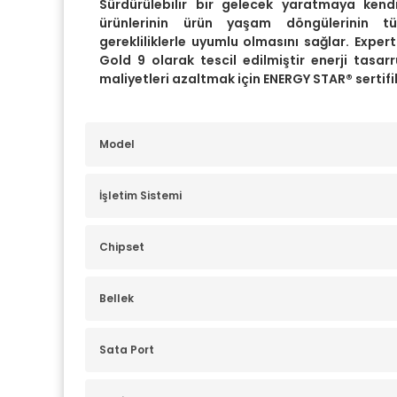
Sürdürülebilir bir gelecek yaratmaya ken
ürünlerinin ürün yaşam döngülerinin t
gerekliliklerle uyumlu olmasını sağlar. Expe
Gold 9 olarak tescil edilmiştir enerji tasarr
maliyetleri azaltmak için ENERGY STAR® sertifi
Model
İşletim Sistemi
Chipset
Bellek
Sata Port