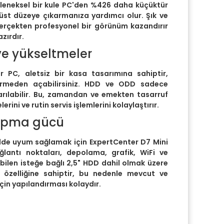
leneksel bir kule PC'den %426 daha küçüktür
 üst düzeye çıkarmanıza yardımcı olur. Şık ve
gerçekten profesyonel bir görünüm kazandırır
zırdır.
e yükseltmeler
 PC, aletsiz bir kasa tasarımına sahiptir,
tirmeden açabilirsiniz. HDD ve ODD sadece
rılabilir. Bu, zamandan ve emekten tasarruf
rini ve rutin servis işlemlerini kolaylaştırır.
yapma gücü
kilde uyum sağlamak için ExpertCenter D7 Mini
antı noktaları, depolama, grafik, WiFi ve
abilen isteğe bağlı 2,5" HDD dahil olmak üzere
e özelliğine sahiptir, bu nedenle mevcut ve
için yapılandırması kolaydır.