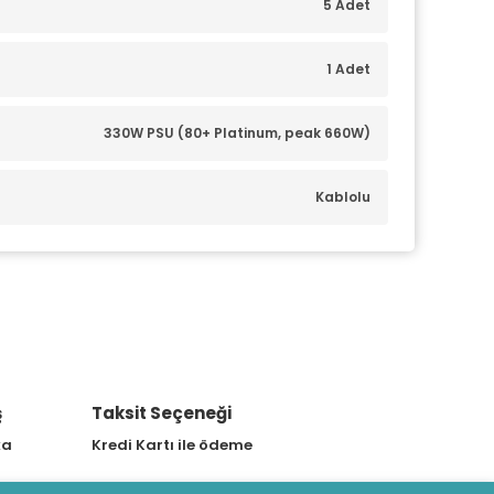
5 Adet
1 Adet
330W PSU (80+ Platinum, peak 660W)
Kablolu
Siyah
-14700 Processor 2.1GHz (33MB Cache, up to 5.4GHz)
ş
Taksit Seçeneği
RTX A1000 8GB GDDR6 128 Bit
ka
Kredi Kartı ile ödeme