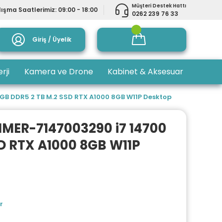
Müşteri Destek Hattı
ışma Saatlerimiz: 09:00 - 18:00
0262 239 76 33
Giriş / Üyelik
rji
Kamera ve Drone
Kabinet & Aksesuar
GB DDR5 2 TB M.2 SSD RTX A1000 8GB W11P Desktop
1MER-7147003290 i7 14700
SD RTX A1000 8GB W11P
r