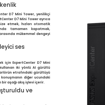
kenlik
nter D7 Mini Tower, yenilikçi
ertCenter D7 Mini Tower ayrıca
ize etmek, hızları otomatik
unda tamamen kapatmak,
arasında mükemmel dengeyi
leyici ses
ek için ExpertCenter D7 Mini
kullanan iki yönlü AI gürültü
arlörün etrafındaki gürültüyü
 de konuşmanın diğer ucundaki
ir aşağı akış işlevi içerir.
uşturuldu ve