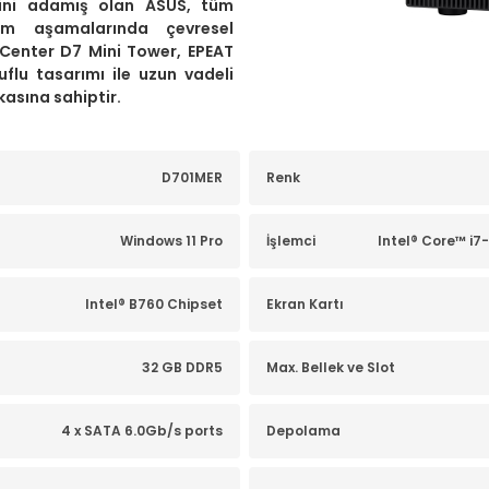
dini adamış olan ASUS, tüm
üm aşamalarında çevresel
rtCenter D7 Mini Tower, EPEAT
uflu tasarımı ile uzun vadeli
kasına sahiptir.
D701MER
Renk
Windows 11 Pro
İşlemci
Intel® Core™ i7
Intel® B760 Chipset
Ekran Kartı
32 GB DDR5
Max. Bellek ve Slot
4 x SATA 6.0Gb/s ports
Depolama