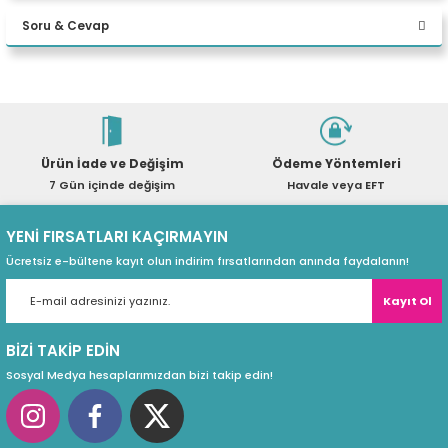
12GB W11P Desktop
eri
Soru & Cevap
Yorum Yaz
Ürün hakkında henüz soru sorulmamış.
(PSU)
Ürün İade ve Değişim
Ödeme Yöntemleri
Soru Sor
7 Gün içinde değişim
Havale veya EFT
YENİ FIRSATLARI KAÇIRMAYIN
Ücretsiz e-bültene kayıt olun indirim fırsatlarından anında faydalanın!
Kayıt Ol
BİZİ TAKİP EDİN
Sosyal Medya hesaplarımızdan bizi takip edin!