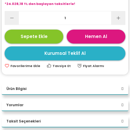
*24.028,18 TL den başlayan taksitlerle!
ri
ları
r
ri
Sepete Ekle
Hemen Al
ı
e Akseuarları
Kurumsal Teklif Al
e Ürünleri
Tavsiye Et
Fiyat Alarmı
ri
Ürün Bilgisi
ikrofonlar
Asus ExpertCenter D701MER-
Yorumlar
ri
7147003290 i7 14700 32 GB
DDR5 2 TB M.2 SSD RTX 2000
Taksit Seçenekleri
Bu ürüne ilk yorumu siz yapın!