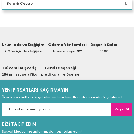
Soru & Cevap
eri
Yorum Yaz
Ürün hakkında henüz soru sorulmamış.
(PSU)
Ürün İade ve Değişim
Ödeme Yöntemleri
Başarılı Satıcı
Soru Sor
7 Gün içinde değişim
Havale veya EFT
1000
Güvenli Alışveriş
Taksit Seçeneği
256 BIT SSL Sertifika
Kredi Kartı ile ödeme
YENİ FIRSATLARI KAÇIRMAYIN
Ücretsiz e-bültene kayıt olun indirim fırsatlarından anında faydalanın!
Kayıt Ol
BİZİ TAKİP EDİN
Sosyal Medya hesaplarımızdan bizi takip edin!