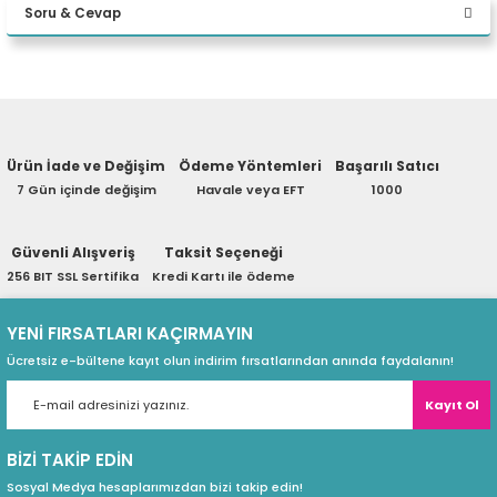
Soru & Cevap
eri
Yorum Yaz
Ürün hakkında henüz soru sorulmamış.
(PSU)
Ürün İade ve Değişim
Ödeme Yöntemleri
Başarılı Satıcı
Soru Sor
7 Gün içinde değişim
Havale veya EFT
1000
Güvenli Alışveriş
Taksit Seçeneği
256 BIT SSL Sertifika
Kredi Kartı ile ödeme
YENİ FIRSATLARI KAÇIRMAYIN
Ücretsiz e-bültene kayıt olun indirim fırsatlarından anında faydalanın!
Kayıt Ol
BİZİ TAKİP EDİN
Sosyal Medya hesaplarımızdan bizi takip edin!