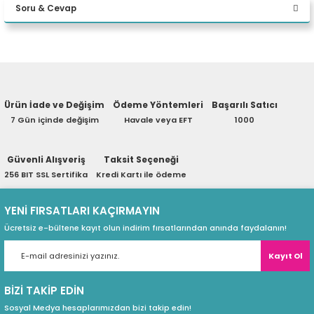
Soru & Cevap
eri
Yorum Yaz
Ürün hakkında henüz soru sorulmamış.
(PSU)
Ürün İade ve Değişim
Ödeme Yöntemleri
Başarılı Satıcı
Soru Sor
7 Gün içinde değişim
Havale veya EFT
1000
Güvenli Alışveriş
Taksit Seçeneği
256 BIT SSL Sertifika
Kredi Kartı ile ödeme
YENİ FIRSATLARI KAÇIRMAYIN
Ücretsiz e-bültene kayıt olun indirim fırsatlarından anında faydalanın!
Kayıt Ol
BİZİ TAKİP EDİN
Sosyal Medya hesaplarımızdan bizi takip edin!