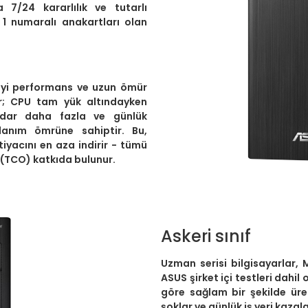
 7/24 kararlılık ve tutarlı
1 numaralı anakartları olan
iyi performans ve uzun ömür
ır; CPU tam yük altındayken
adar daha fazla ve günlük
anım ömrüne sahiptir. Bu,
tiyacını en aza indirir - tümü
(TCO) katkıda bulunur.
Askeri sınıf
Uzman serisi bilgisayarlar, 
ASUS şirket içi testleri dahi
göre sağlam bir şekilde üret
şoklar ve günlük iş yeri kazala