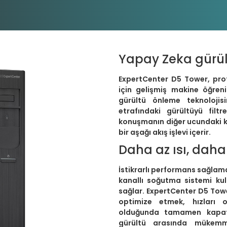
ower D500TD i5 12400 8GB DDR4 1T
W11P Desktop
Yapay Zeka gürült
ExpertCenter D5 Tower, pro
için gelişmiş makine öğreni
gürültü önleme teknolojis
etrafındaki gürültüyü filt
konuşmanın diğer ucundaki ki
bir aşağı akış işlevi içerir.
Daha az ısı, daha
İstikrarlı performans sağlama
kanallı soğutma sistemi kull
sağlar. ExpertCenter D5 Towe
optimize etmek, hızları
olduğunda tamamen kapa
gürültü arasında mükem