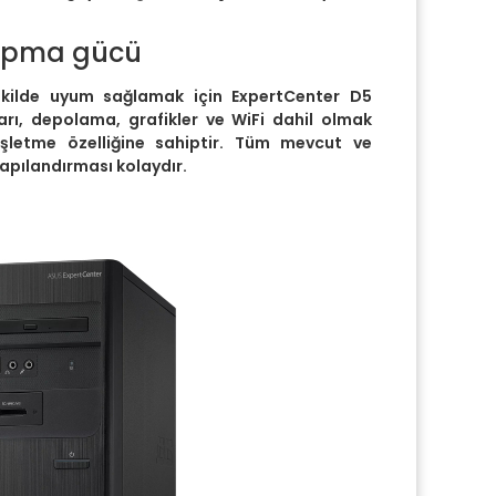
yapma gücü
şekilde uyum sağlamak için ExpertCenter D5
rı, depolama, grafikler ve WiFi dahil olmak
nişletme özelliğine sahiptir. Tüm mevcut ve
yapılandırması kolaydır.