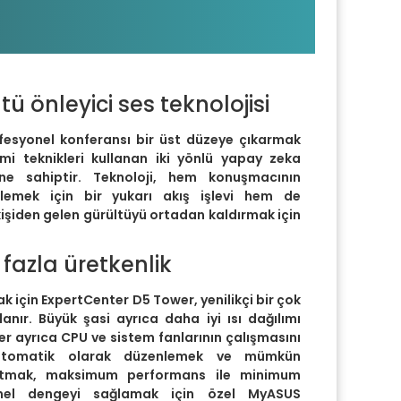
B M.2 SSD RTX A1000 8GB
ü önleyici ses teknolojisi
fesyonel konferansı bir üst düzeye çıkarmak
mi teknikleri kullanan iki yönlü yapay zeka
ine sahiptir. Teknoloji, hem konuşmacının
relemek için bir yukarı akış işlevi hem de
şiden gelen gürültüyü ortadan kaldırmak için
 fazla üretkenlik
k için ExpertCenter D5 Tower, yenilikçi bir çok
anır. Büyük şasi ayrıca daha iyi ısı dağılımı
r ayrıca CPU ve sistem fanlarının çalışmasını
 otomatik olarak düzenlemek ve mümkün
tmak, maksimum performans ile minimum
mel dengeyi sağlamak için özel MyASUS