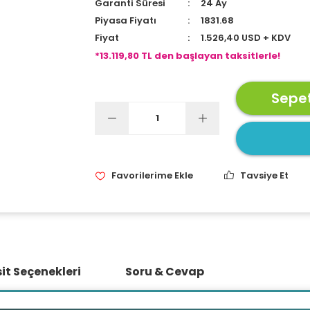
Garanti Süresi
24 Ay
Piyasa Fiyatı
1831.68
Fiyat
1.526,40 USD + KDV
*13.119,80 TL den başlayan taksitlerle!
Sepet
Tavsiye Et
it Seçenekleri
Soru & Cevap