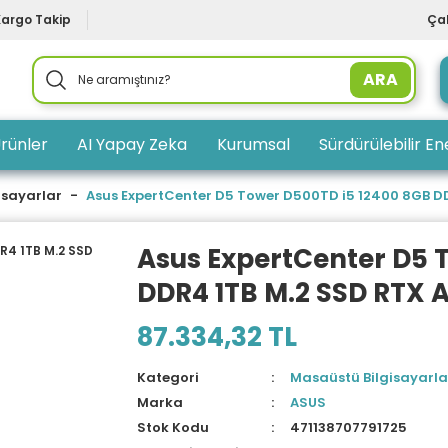
Kargo Takip
Çal
ARA
rünler
AI Yapay Zeka
Kurumsal
Sürdürülebilir Ene
isayarlar
Asus ExpertCenter D5 Tower D500TD i5 12400 8GB D
Asus ExpertCenter D5 
DDR4 1TB M.2 SSD RTX 
87.334,32 TL
Kategori
Masaüstü Bilgisayarla
Marka
ASUS
Stok Kodu
471138707791725