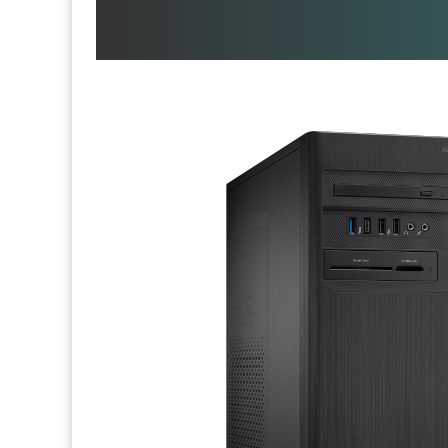
Asus ExpertCenter D5 T