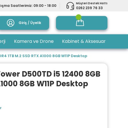
Müşteri Destek Hattı
ışma Saatlerimiz: 09:00 - 18:00
0262 239 76 33
Giriş / Üyelik
rji
Kamera ve Drone
Kabinet & Aksesuar
DR4 1TB M.2 SSD RTX A1000 8GB W11P Desktop
Tower D500TD i5 12400 8GB
A1000 8GB W11P Desktop
r