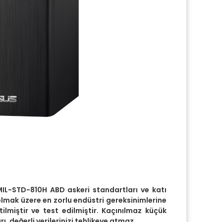
MIL-STD-810H ABD askeri standartları ve katı
l olmak üzere en zorlu endüstri gereksinimlerine
ilmiştir ve test edilmiştir. Kaçınılmaz küçük
rı, değerli verilerinizi tehlikeye atmaz.