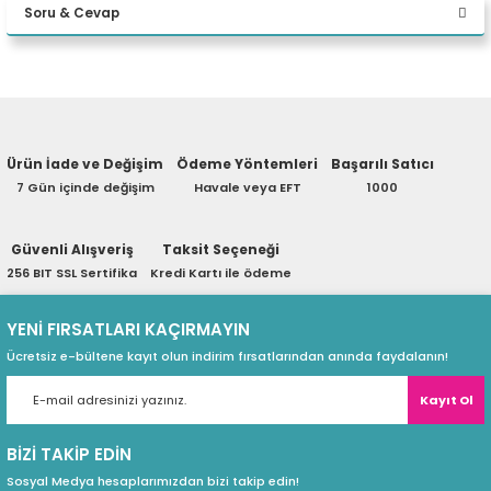
Soru & Cevap
eri
Yorum Yaz
Ürün hakkında henüz soru sorulmamış.
(PSU)
Ürün İade ve Değişim
Ödeme Yöntemleri
Başarılı Satıcı
Soru Sor
7 Gün içinde değişim
Havale veya EFT
1000
Güvenli Alışveriş
Taksit Seçeneği
256 BIT SSL Sertifika
Kredi Kartı ile ödeme
YENİ FIRSATLARI KAÇIRMAYIN
Ücretsiz e-bültene kayıt olun indirim fırsatlarından anında faydalanın!
Kayıt Ol
BİZİ TAKİP EDİN
Sosyal Medya hesaplarımızdan bizi takip edin!