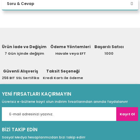
Soru & Cevap
eri
Yorum Yaz
Ürün hakkında henüz soru sorulmamış.
(PSU)
Ürün İade ve Değişim
Ödeme Yöntemleri
Başarılı Satıcı
Soru Sor
7 Gün içinde değişim
Havale veya EFT
1000
Güvenli Alışveriş
Taksit Seçeneği
256 BIT SSL Sertifika
Kredi Kartı ile ödeme
YENİ FIRSATLARI KAÇIRMAYIN
Ücretsiz e-bültene kayıt olun indirim fırsatlarından anında faydalanın!
Kayıt Ol
BİZİ TAKİP EDİN
Sosyal Medya hesaplarımızdan bizi takip edin!