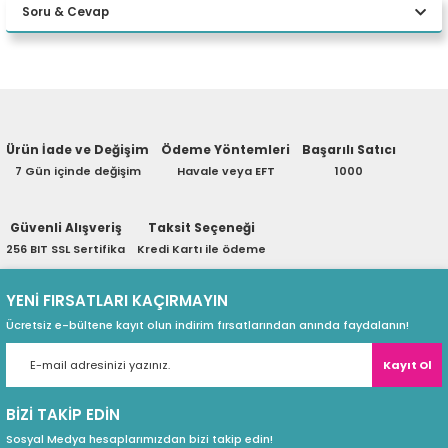
Soru & Cevap
eri
Yorum Yaz
Ürün hakkında henüz soru sorulmamış.
(PSU)
Ürün İade ve Değişim
Ödeme Yöntemleri
Başarılı Satıcı
Soru Sor
7 Gün içinde değişim
Havale veya EFT
1000
Güvenli Alışveriş
Taksit Seçeneği
256 BIT SSL Sertifika
Kredi Kartı ile ödeme
YENİ FIRSATLARI KAÇIRMAYIN
Ücretsiz e-bültene kayıt olun indirim fırsatlarından anında faydalanın!
Kayıt Ol
BİZİ TAKİP EDİN
Sosyal Medya hesaplarımızdan bizi takip edin!