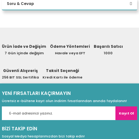
Soru & Cevap
eri
Yorum Yaz
Ürün hakkında henüz soru sorulmamış.
(PSU)
Ürün İade ve Değişim
Ödeme Yöntemleri
Başarılı Satıcı
Soru Sor
7 Gün içinde değişim
Havale veya EFT
1000
Güvenli Alışveriş
Taksit Seçeneği
256 BIT SSL Sertifika
Kredi Kartı ile ödeme
YENİ FIRSATLARI KAÇIRMAYIN
Ücretsiz e-bültene kayıt olun indirim fırsatlarından anında faydalanın!
Kayıt Ol
BİZİ TAKİP EDİN
Sosyal Medya hesaplarımızdan bizi takip edin!