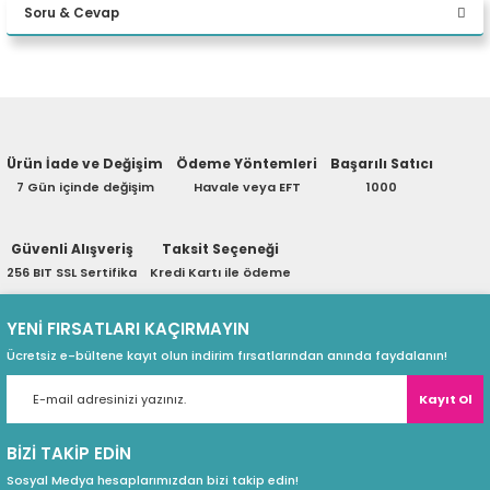
Soru & Cevap
eri
Yorum Yaz
Ürün hakkında henüz soru sorulmamış.
(PSU)
Ürün İade ve Değişim
Ödeme Yöntemleri
Başarılı Satıcı
Soru Sor
7 Gün içinde değişim
Havale veya EFT
1000
Güvenli Alışveriş
Taksit Seçeneği
256 BIT SSL Sertifika
Kredi Kartı ile ödeme
YENİ FIRSATLARI KAÇIRMAYIN
Ücretsiz e-bültene kayıt olun indirim fırsatlarından anında faydalanın!
Kayıt Ol
BİZİ TAKİP EDİN
Sosyal Medya hesaplarımızdan bizi takip edin!