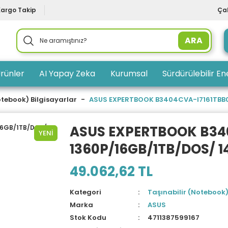
Kargo Takip
Çal
ARA
rünler
AI Yapay Zeka
Kurumsal
Sürdürülebilir Ene
otebook) Bilgisayarlar
ASUS EXPERTBOOK B3404CVA-I7161TBB0D 
ASUS EXPERTBOOK B340
YENİ
1360P/16GB/1TB/DOS/ 14
49.062,62 TL
Kategori
Taşınabilir (Notebook)
Marka
ASUS
Stok Kodu
4711387599167