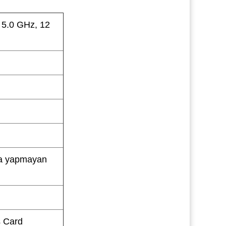
 5.0 GHz, 12
ma yapmayan
s Card