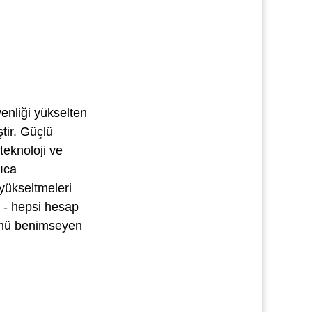
enliği yükselten
ştir. Güçlü
teknoloji ve
rıca
yükseltmeleri
r - hepsi hesap
ünümü benimseyen