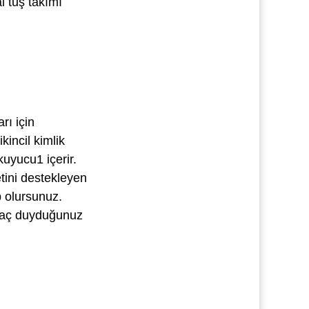
al tuş takımı
rı için
kincil kimlik
kuyucu1 içerir.
etini destekleyen
p olursunuz.
iyaç duyduğunuz