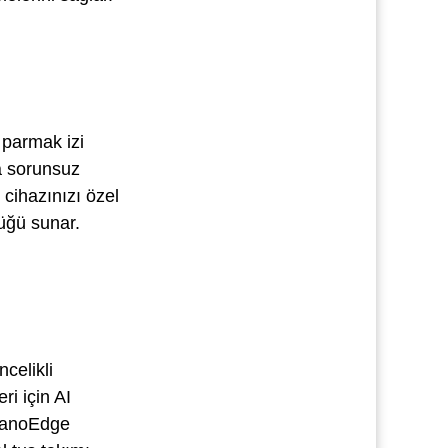
 parmak izi
ta sorunsuz
cihazınızı özel
üğü sunar.
celikli
ri için AI
 NanoEdge