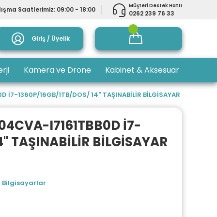
Müşteri Destek Hattı
ışma Saatlerimiz: 09:00 - 18:00
0262 239 76 33
Giriş / Üyelik
rji
Kamera ve Drone
Kabinet & Aksesuar
İ7-1360P/16GB/1TB/DOS/ 14'' TAŞINABİLİR BİLGİSAYAR
4CVA-I7161TBB0D İ7-
'' TAŞINABİLİR BİLGİSAYAR
 Bilgisayarlar