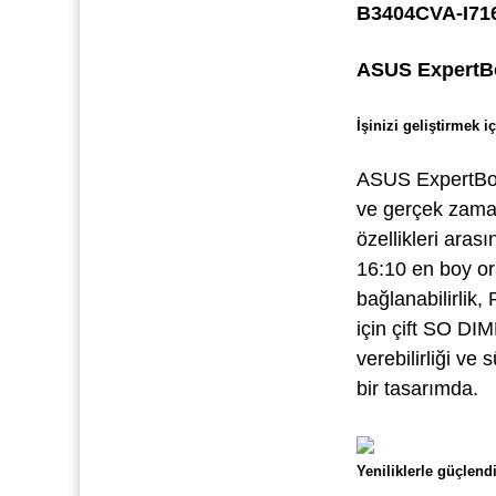
B3404CVA-I7
ASUS ExpertB
İşinizi geliştirmek i
ASUS ExpertBook
ve gerçek zamanl
özellikleri aras
16:10 en boy or
bağlanabilirlik
için çift SO DI
verebilirliği ve
bir tasarımda.
Yeniliklerle güçlendi