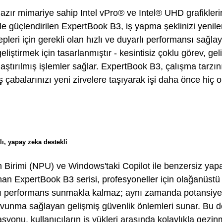
zır mimariye sahip Intel vPro® ve Intel® UHD grafikleri
le güçlendirilen ExpertBook B3, iş yapma şeklinizi yenil
eri için gerekli olan hızlı ve duyarlı performansı sağlay
geliştirmek için tasarlanmıştır - kesintisiz çoklu görev, gel
aştırılmış işlemler sağlar. ExpertBook B3, çalışma tarzın
 iş çabalarınızı yeni zirvelere taşıyarak işi daha önce hiç 
lı, yapay zeka destekli
em Birimi (NPU) ve Windows'taki Copilot ile benzersiz ya
an ExpertBook B3 serisi, profesyoneller için olağanüstü 
ı performans sunmakla kalmaz; aynı zamanda potansiyel 
avunma sağlayan gelişmiş güvenlik önlemleri sunar. Bu 
yonu, kullanıcıların iş yükleri arasında kolaylıkla gezinm