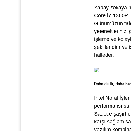
Yapay zekaya ha
Core i7-1360P i
Günümüzün talepl
yeteneklerinizi 
işleme ve kolayl
şekillendirir ve
halleder.
Daha akıllı, daha hız
Intel Nöral İşl
performansı sun
Sadece şaşırtıc
karşı sağlam s
yazılım kombinas