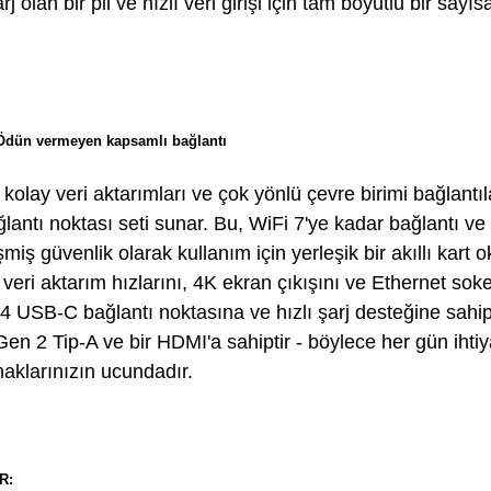
rj olan bir pil ve hızlı veri girişi için tam boyutlu bir sayıs
Ödün vermeyen kapsamlı bağlantı
olay veri aktarımları ve çok yönlü çevre birimi bağlantıla
lantı noktası seti sunar. Bu, WiFi 7'ye kadar bağlantı ve i
şmiş güvenlik olarak kullanım için yerleşik bir akıllı kart o
eri aktarım hızlarını, 4K ekran çıkışını ve Ethernet sok
 4 USB-C bağlantı noktasına ve hızlı şarj desteğine sahi
en 2 Tip-A ve bir HDMI'a sahiptir - böylece her gün iht
maklarınızın ucundadır.
R: