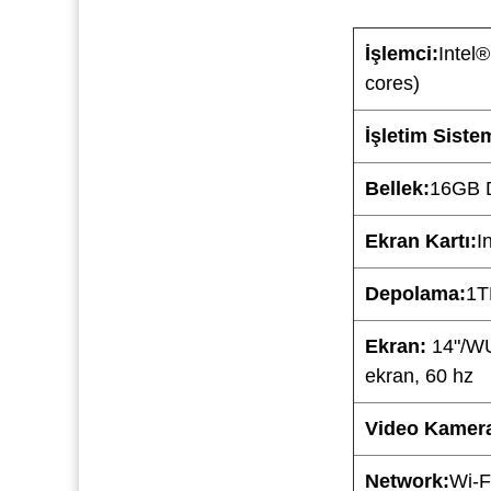
İşlemci:
Intel
cores)
İşletim Siste
Bellek:
16GB 
Ekran Kartı:
I
Depolama:
1T
Ekran:
14"/W
ekran, 60 hz
Video Kamer
Network:
Wi-F