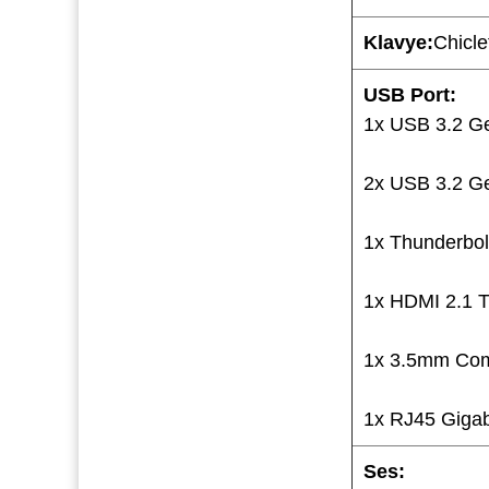
Klavye:
Chicl
USB Port:
1x USB 3.2 Ge
2x USB 3.2 G
1x Thunderbol
1x HDMI 2.1
1x 3.5mm Com
1x RJ45 Gigab
Ses: