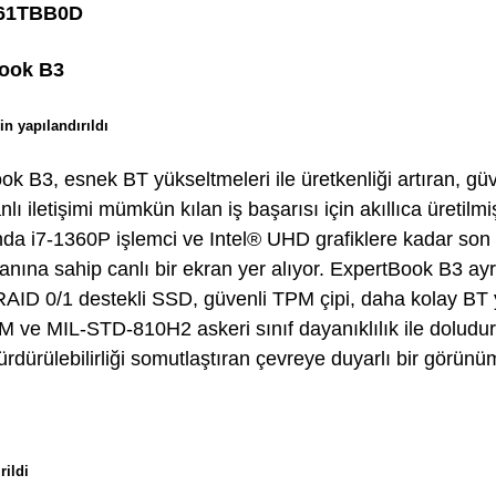
161TBB0D
ook B3
çin yapılandırıldı
 B3, esnek BT yükseltmeleri ile üretkenliği artıran, güv
ı iletişimi mümkün kılan iş başarısı için akıllıca üretilmi
ında i7-1360P işlemci ve Intel® UHD grafiklere kadar son 
anına sahip canlı bir ekran yer alıyor. ExpertBook B3 ay
, RAID 0/1 destekli SSD, güvenli TPM çipi, daha kolay BT 
MM ve MIL-STD-810H2 askeri sınıf dayanıklılık ile doludu
 sürdürülebilirliği somutlaştıran çevreye duyarlı bir gör
rildi