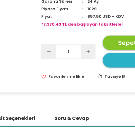
Garanti Süresi
24 Ay
Piyasa Fiyatı
1029
Fiyat
857,50 USD + KDV
*7.370,43 TL den başlayan taksitlerle!
Sepet
Tavsiye Et
it Seçenekleri
Soru & Cevap