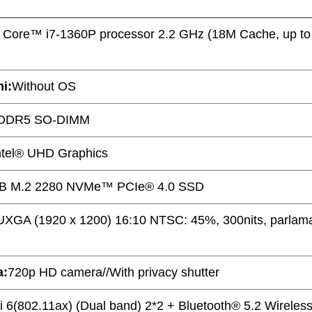
® Core™ i7-1360P processor 2.2 GHz (18M Cache, up to
mi:
Without OS
DDR5 SO-DIMM
ntel® UHD Graphics
B M.2 2280 NVMe™ PCIe® 4.0 SSD
UXGA (1920 x 1200) 16:10 NTSC: 45%, 300nits, parla
a:
720p HD camera//With privacy shutter
i 6(802.11ax) (Dual band) 2*2 + Bluetooth® 5.2 Wireles