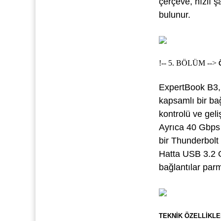
çerçeve, hızlı şa
bulunur.
!-- 5. BÖLÜM -->
ExpertBook B3, k
kapsamlı bir bağ
kontrolü ve geli
Ayrıca 40 Gbps v
bir Thunderbolt
Hatta USB 3.2 G
bağlantılar par
TEKNİK ÖZELLİKLE