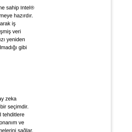
ne sahip Intel®
emeye hazırdır.
arak iş
işmiş veri
ızı yeniden
olmadığı gibi
pay zeka
bir seçimdir.
tehditlere
donanım ve
elerini sağlar.