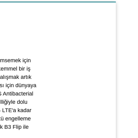
imsemek için
kemmel bir iş
alışmak artık
ısı için dünyaya
 Antibacterial
liğiyle dolu
4G LTE'a kadar
ltü engelleme
 B3 Flip ile