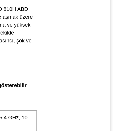
STD 810H ABD
 ve aşmak üzere
ğına ve yüksek
şekilde
basıncı, şok ve
österebilir
5.4 GHz, 10