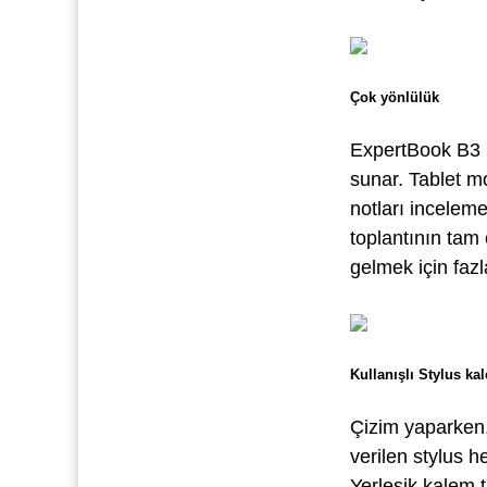
Çok yönlülük
ExpertBook B3 F
sunar. Tablet m
notları incelem
toplantının tam
gelmek için fazla
Kullanışlı Stylus ka
Çizim yaparken, 
verilen stylus h
Yerleşik kalem t