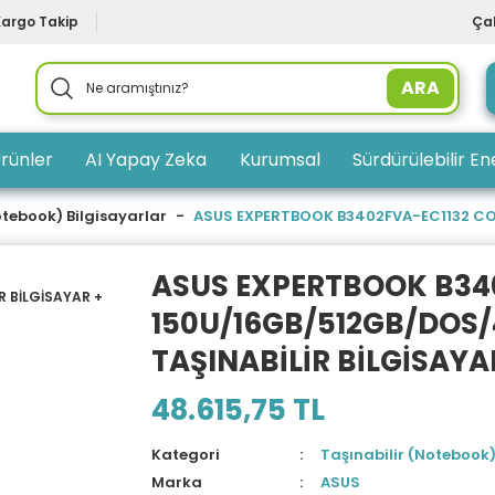
Kargo Takip
Çal
ARA
rünler
AI Yapay Zeka
Kurumsal
Sürdürülebilir Ene
otebook) Bilgisayarlar
ASUS EXPERTBOOK B3402FVA-EC1132 COR
ASUS EXPERTBOOK B340
150U/16GB/512GB/DOS/
TAŞINABİLİR BİLGİSAYA
48.615,75 TL
Kategori
Taşınabilir (Notebook)
Marka
ASUS