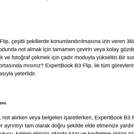
lip, çeşitli şekillerde konumlandırılmasına izin veren 36
odunda not almak için tamamen çevirin veya kolay gözd
ek ve fotoğraf çekmek için çadır moduyla yükseltin.Bir 
 ortasında mısınız? ExpertBook B3 Flip, ile tüm görevler
sıyla yeterlidir.
lemi
not alırken veya belgeleri işaretlerken, ExpertBook B3 Fli
er ayrıntıyı tam olarak doğru şekilde elde etmenize yardım
utucu, kalemi elinizin altında tutar ve kaybetme riskini aza