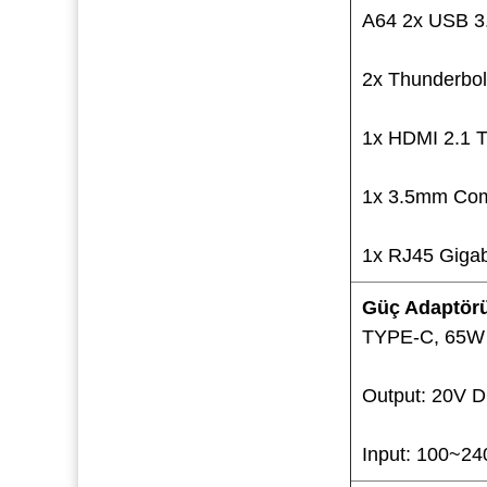
A64 2x USB 3
2x Thunderbol
1x HDMI 2.1
1x 3.5mm Com
1x RJ45 Gigab
Güç Adaptör
TYPE-C, 65W 
Output: 20V D
Input: 100~24