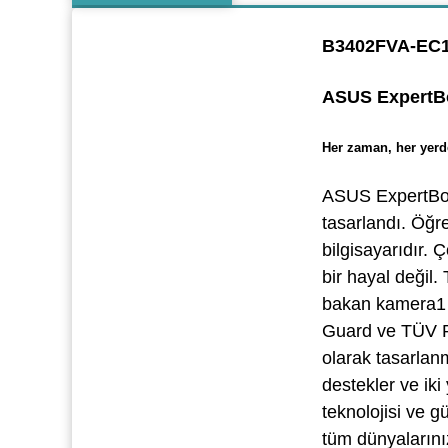
B3402FVA-EC
ASUS ExpertBo
Her zaman, her yerde
ASUS ExpertBoo
tasarlandı. Öğre
bilgisayarıdır.
bir hayal değil.
bakan kamera1 ve
Guard ve TÜV Rh
olarak tasarlanm
destekler ve ik
teknolojisi ve g
tüm dünyalarını