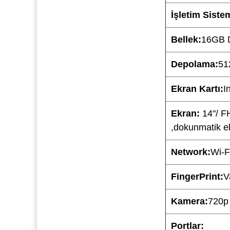
İşletim Siste
Bellek:
16GB 
Depolama:
51
Ekran Kartı:
I
Ekran:
14"/ F
,dokunmatik e
Network:
Wi-F
FingerPrint:
V
Kamera:
720p 
Portlar: