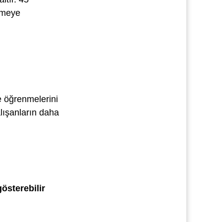
lemeye
e öğrenmelerini
lışanların daha
österebilir