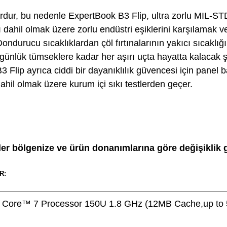
rdur, bu nedenle ExpertBook B3 Flip, ultra zorlu MIL-
ı dahil olmak üzere zorlu endüstri eşiklerini karşılamak
Dondurucu sıcaklıklardan çöl fırtınalarının yakıcı sıcaklı
 günlük tümseklere kadar her aşırı uçta hayatta kalacak 
B3 Flip ayrıca ciddi bir dayanıklılık güvencesi için panel 
ahil olmak üzere kurum içi sıkı testlerden geçer.
kler bölgenize ve ürün donanımlarına göre değişiklik g
R:
® Core™ 7 Processor 150U 1.8 GHz (12MB Cache,up to 