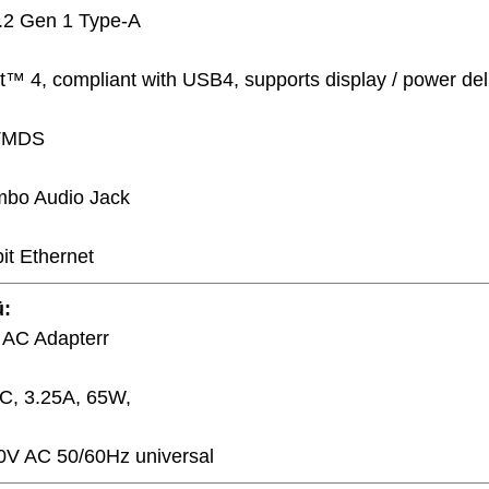
.2 Gen 1 Type-A
t™ 4, compliant with USB4, supports display / power del
 TMDS
bo Audio Jack
it Ethernet
ü:
AC Adapterr
C, 3.25A, 65W,
0V AC 50/60Hz universal