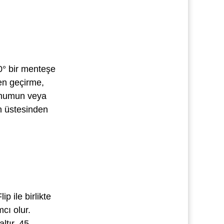
0° bir menteşe
en geçirme,
sunumun veya
in üstesinden
p ile birlikte
cı olur.
ltır. 45