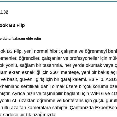
1132
ok B3 Flip
 daha fazlasını elde edin
k B3 Flip, yeni normal hibrit çalışma ve öğrenmeyi ben
tmenler, öğrenciler, çalışanlar ve profesyoneller için mü
 Çok yönlü, sağlam bir tasarımla, her yerde okumak veya ç
 Tam ekran esnekliği için 360° menteşe, yeni bir bakış aç
 basit, güvenli giriş için bir garaj kalemi. B3 Flip, ASUS
einland sertifikalı dahil olmak üzere birçok koruma özel
ıştır. Ayrıca hızlı ve taşınabilir bağlantı için WiFi 6 ve 
i yönlü AI- uzaktan öğrenme ve konferans için güçlü gürü
ürültü azaltan kameralara sahiptir. Çantanızda ExpertBook
z sadece bir tık uzağınızda.