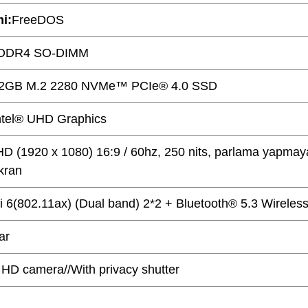
mi:
FreeDOS
DDR4 SO-DIMM
2GB M.2 2280 NVMe™ PCIe® 4.0 SSD
ntel® UHD Graphics
HD (1920 x 1080) 16:9 / 60hz, 250 nits, parlama yapma
kran
i 6(802.11ax) (Dual band) 2*2 + Bluetooth® 5.3 Wireles
ar
HD camera//With privacy shutter