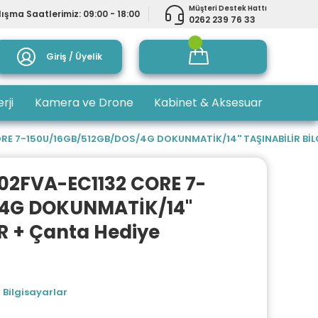
Müşteri Destek Hattı
ışma Saatlerimiz: 09:00 - 18:00
0262 239 76 33
Giriş / Üyelik
rji
Kamera ve Drone
Kabinet & Aksesuar
E 7-150U/16GB/512GB/DOS/4G DOKUNMATİK/14'' TAŞINABİLİR BİL
2FVA-EC1132 CORE 7-
4G DOKUNMATİK/14''
R + Çanta Hediye
 Bilgisayarlar