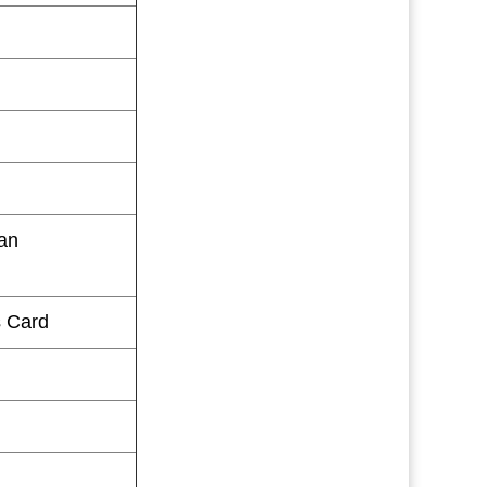
yan
s Card