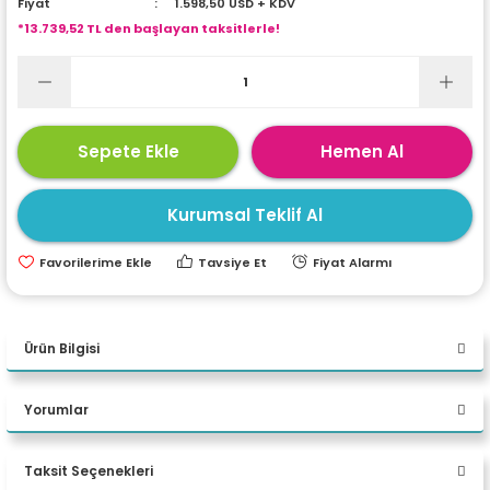
Fiyat
1.598,50 USD + KDV
ri
ları
*13.739,52 TL den başlayan taksitlerle!
r
ri
Sepete Ekle
Hemen Al
ı
e Akseuarları
Kurumsal Teklif Al
e Ürünleri
Tavsiye Et
Fiyat Alarmı
ri
ikrofonlar
Ürün Bilgisi
ri
ASUS Expertbook B1503CVA-
Yorumlar
I716G512B3D İ7-1355U 64GB
DDR5 512GB SSD FreeDOS 15.6"
Taksit Seçenekleri