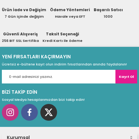
opsiyonel kasa rengi.
eri
Logo baskısı opsiyonu
Ürün İade ve Değişim
Ödeme Yöntemleri
Başarılı Satıcı
Soru Sor
7 Gün içinde değişim
Havale veya EFT
1000
Güvenli Alışveriş
Taksit Seçeneği
(PSU)
256 BIT SSL Sertifika
Kredi Kartı ile ödeme
YENİ FIRSATLARI KAÇIRMAYIN
Ücretsiz e-bültene kayıt olun indirim fırsatlarından anında faydalanın!
Kayıt Ol
BİZİ TAKİP EDİN
Sosyal Medya hesaplarımızdan bizi takip edin!
Kurumsal