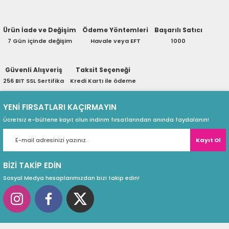
Ürün hakkında henüz soru sorulmamış.
eri
Ürün İade ve Değişim
Ödeme Yöntemleri
Başarılı Satıcı
Soru Sor
7 Gün içinde değişim
Havale veya EFT
1000
(PSU)
Güvenli Alışveriş
Taksit Seçeneği
256 BIT SSL Sertifika
Kredi Kartı ile ödeme
YENİ FIRSATLARI KAÇIRMAYIN
Ücretsiz e-bültene kayıt olun indirim fırsatlarından anında faydalanın!
Kayıt Ol
BİZİ TAKİP EDİN
Sosyal Medya hesaplarımızdan bizi takip edin!