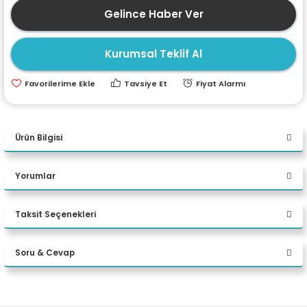
Gelince Haber Ver
ri
ları
Kurumsal Teklif Al
r
ri
Tavsiye Et
Fiyat Alarmı
ı
e Akseuarları
Ürün Bilgisi
e Ürünleri
ACER SA100 240GB 500MB-450MB/S SATA 2.5'' PC SSD BL.9BWWA.102
Yorumlar
ri
Taksit Seçenekleri
ikrofonlar
Bu ürüne ilk yorumu siz yapın!
ri
Soru & Cevap
Yorum Yaz