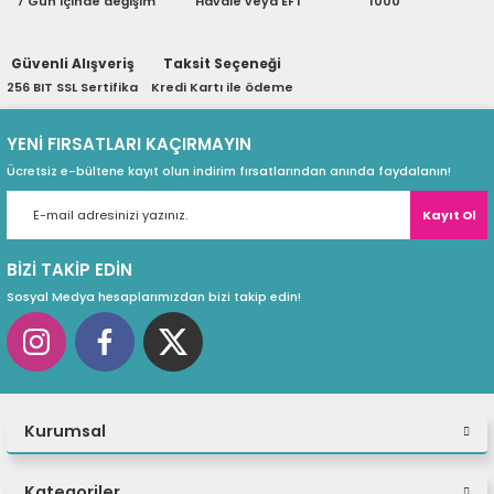
7 Gün içinde değişim
Havale veya EFT
1000
ri
ları
Güvenli Alışveriş
Taksit Seçeneği
256 BIT SSL Sertifika
Kredi Kartı ile ödeme
r
ri
YENİ FIRSATLARI KAÇIRMAYIN
Ücretsiz e-bültene kayıt olun indirim fırsatlarından anında faydalanın!
ı
e Akseuarları
Kayıt Ol
e Ürünleri
BİZİ TAKİP EDİN
ri
Sosyal Medya hesaplarımızdan bizi takip edin!
ikrofonlar
ri
Kurumsal
Kategoriler