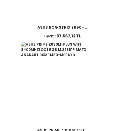
ASUS ROG STRIX Z890- ...
Fiyat :
37.667,12 TL
ASUS PRIME Z890M-PLU ...