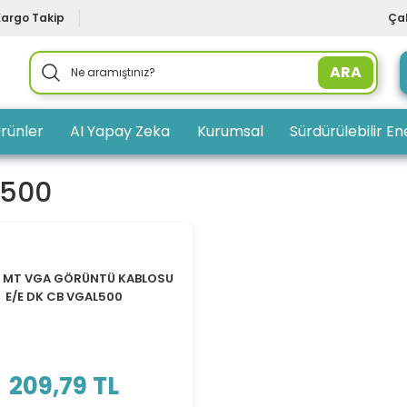
Kargo Takip
Çal
ARA
rünler
AI Yapay Zeka
Kurumsal
Sürdürülebilir Ene
l500
TÜKENDİ
5 MT VGA GÖRÜNTÜ KABLOSU
E/E DK CB VGAL500
209,79 TL