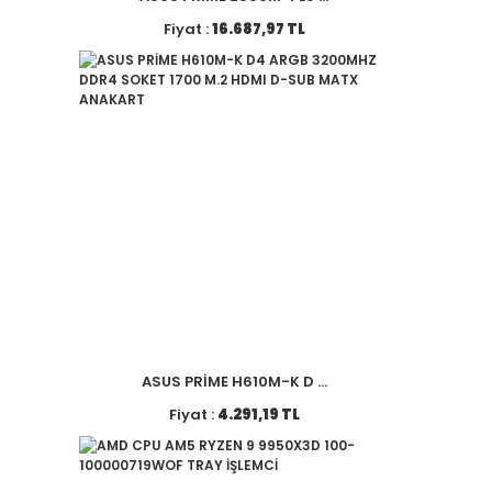
Fiyat :
16.687,97 TL
ASUS PRİME H610M-K D ...
Fiyat :
4.291,19 TL