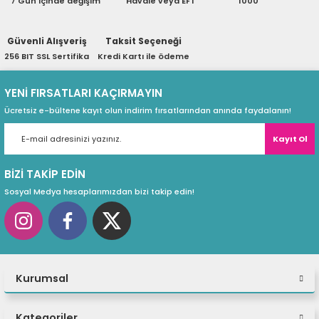
7 Gün içinde değişim
Havale veya EFT
1000
ri
ları
Güvenli Alışveriş
Taksit Seçeneği
256 BIT SSL Sertifika
Kredi Kartı ile ödeme
r
ri
YENİ FIRSATLARI KAÇIRMAYIN
Ücretsiz e-bültene kayıt olun indirim fırsatlarından anında faydalanın!
ı
e Akseuarları
Kayıt Ol
e Ürünleri
BİZİ TAKİP EDİN
ri
Sosyal Medya hesaplarımızdan bizi takip edin!
ikrofonlar
ri
Kurumsal
Kategoriler