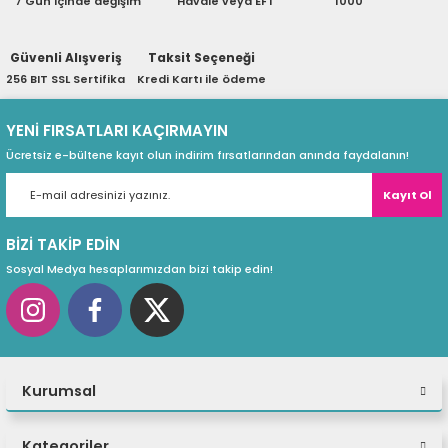
7 Gün içinde değişim
Havale veya EFT
1000
ri
ları
Güvenli Alışveriş
Taksit Seçeneği
256 BIT SSL Sertifika
Kredi Kartı ile ödeme
r
ri
YENİ FIRSATLARI KAÇIRMAYIN
Ücretsiz e-bültene kayıt olun indirim fırsatlarından anında faydalanın!
ı
e Akseuarları
Kayıt Ol
e Ürünleri
BİZİ TAKİP EDİN
ri
Sosyal Medya hesaplarımızdan bizi takip edin!
ikrofonlar
ri
Kurumsal
Kategoriler