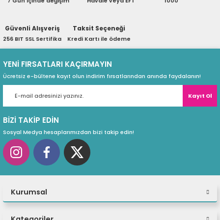
7 Gün içinde değişim
Havale veya EFT
1000
ri
ları
Güvenli Alışveriş
Taksit Seçeneği
256 BIT SSL Sertifika
Kredi Kartı ile ödeme
r
ri
YENİ FIRSATLARI KAÇIRMAYIN
Ücretsiz e-bültene kayıt olun indirim fırsatlarından anında faydalanın!
ı
e Akseuarları
Kayıt Ol
e Ürünleri
BİZİ TAKİP EDİN
ri
Sosyal Medya hesaplarımızdan bizi takip edin!
ikrofonlar
ri
Kurumsal
Kategoriler