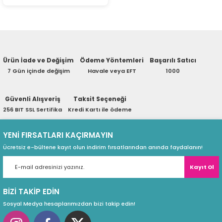
ri
ları
r
ri
Ürün İade ve Değişim
Ödeme Yöntemleri
Başarılı Satıcı
7 Gün içinde değişim
Havale veya EFT
1000
ı
e Akseuarları
Güvenli Alışveriş
Taksit Seçeneği
e Ürünleri
256 BIT SSL Sertifika
Kredi Kartı ile ödeme
ri
YENİ FIRSATLARI KAÇIRMAYIN
Ücretsiz e-bültene kayıt olun indirim fırsatlarından anında faydalanın!
ikrofonlar
Kayıt Ol
ri
BİZİ TAKİP EDİN
Sosyal Medya hesaplarımızdan bizi takip edin!