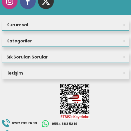
eri
Kurumsal
(PSU)
Kategoriler
Sık Sorulan Sorular
İletişim
0262 239 76 33
0554 883 52 19