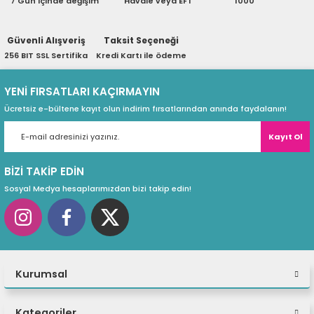
7 Gün içinde değişim
Havale veya EFT
1000
ri
ları
Güvenli Alışveriş
Taksit Seçeneği
256 BIT SSL Sertifika
Kredi Kartı ile ödeme
r
ri
YENİ FIRSATLARI KAÇIRMAYIN
Ücretsiz e-bültene kayıt olun indirim fırsatlarından anında faydalanın!
ı
e Akseuarları
Kayıt Ol
e Ürünleri
BİZİ TAKİP EDİN
ri
Sosyal Medya hesaplarımızdan bizi takip edin!
ikrofonlar
ri
Kurumsal
Kategoriler