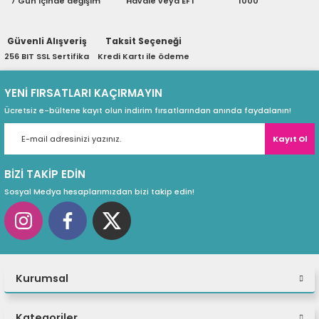
7 Gün içinde değişim
Havale veya EFT
1000
ri
ları
Güvenli Alışveriş
Taksit Seçeneği
256 BIT SSL Sertifika
Kredi Kartı ile ödeme
r
ri
YENİ FIRSATLARI KAÇIRMAYIN
Ücretsiz e-bültene kayıt olun indirim fırsatlarından anında faydalanın!
ı
e Akseuarları
Kayıt Ol
e Ürünleri
BİZİ TAKİP EDİN
ri
Sosyal Medya hesaplarımızdan bizi takip edin!
ikrofonlar
ri
Kurumsal
Kategoriler