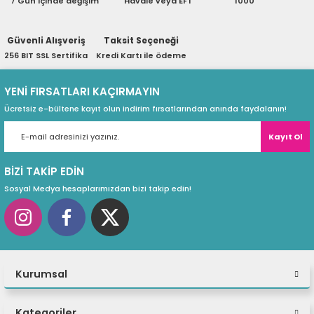
7 Gün içinde değişim
Havale veya EFT
1000
ri
ları
Güvenli Alışveriş
Taksit Seçeneği
256 BIT SSL Sertifika
Kredi Kartı ile ödeme
r
ri
YENİ FIRSATLARI KAÇIRMAYIN
Ücretsiz e-bültene kayıt olun indirim fırsatlarından anında faydalanın!
ı
e Akseuarları
Kayıt Ol
e Ürünleri
BİZİ TAKİP EDİN
ri
Sosyal Medya hesaplarımızdan bizi takip edin!
ikrofonlar
ri
Kurumsal
Kategoriler