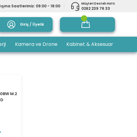
Müşteri Destek Hattı
ışma Saatlerimiz: 09:00 - 18:00
0262 239 76 33
Giriş / Üyelik
rji
Kamera ve Drone
Kabinet & Aksesuar
T0BW M.2
SD
L