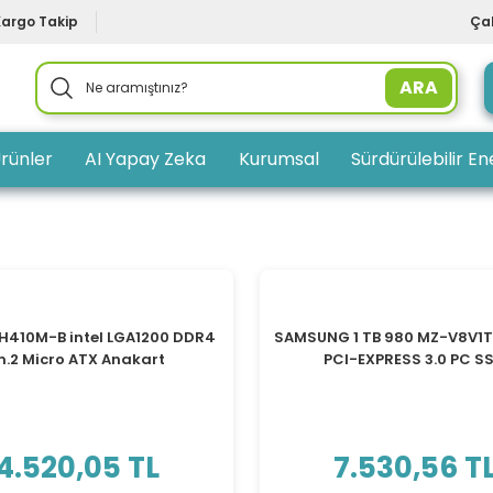
Kargo Takip
Çal
ARA
rünler
AI Yapay Zeka
Kurumsal
Sürdürülebilir Ene
TÜKENDİ
TÜKENDİ
 H410M-B intel LGA1200 DDR4
SAMSUNG 1 TB 980 MZ-V8V1
.2 Micro ATX Anakart
PCI-EXPRESS 3.0 PC S
4.520,05 TL
7.530,56 T