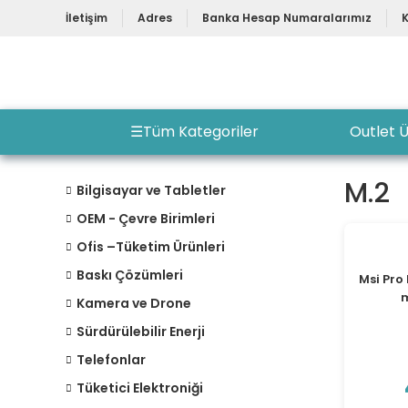
İletişim
Adres
Banka Hesap Numaralarımız
☰
Tüm Kategoriler
Outlet Ü
M.2
Bilgisayar ve Tabletler
OEM - Çevre Birimleri
Ofis –Tüketim Ürünleri
Baskı Çözümleri
Msi Pro
m
Kamera ve Drone
Sürdürülebilir Enerji
Telefonlar
Tüketici Elektroniği