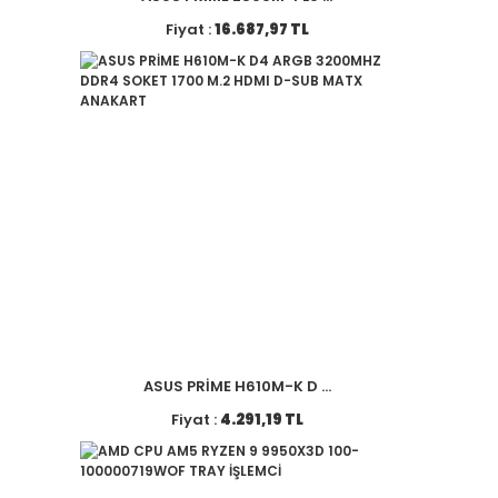
Fiyat :
16.687,97 TL
ASUS PRİME H610M-K D ...
Fiyat :
4.291,19 TL