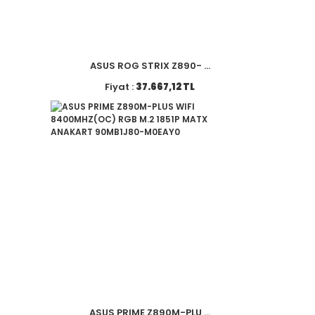
ASUS ROG STRIX Z890- ...
Fiyat :
37.667,12 TL
ASUS PRIME Z890M-PLU ...