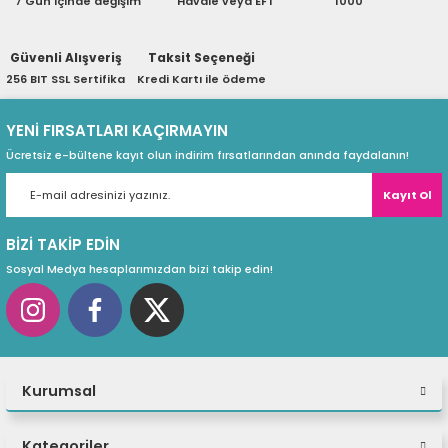
7 Gün içinde değişim
Havale veya EFT
1000
ri
ları
Güvenli Alışveriş
Taksit Seçeneği
256 BIT SSL Sertifika
Kredi Kartı ile ödeme
r
ri
YENİ FIRSATLARI KAÇIRMAYIN
Ücretsiz e-bültene kayıt olun indirim fırsatlarından anında faydalanın!
ı
e Akseuarları
Kayıt Ol
e Ürünleri
BİZİ TAKİP EDİN
ri
Sosyal Medya hesaplarımızdan bizi takip edin!
ikrofonlar
ri
Kurumsal
Kategoriler